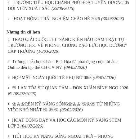
TRƯỜNG TIỂU HỌC CHÁNH PHÚ HÒA TUYÊN DƯƠNG 05
ĐỘI VIÊN XUẤT SẮC
(29/06/2026)
HOẠT ĐỘNG TRẢI NGHIỆM CHÀO HÈ 2026
(30/06/2026)
Những tin cũ hơn
TRAO GIẢI CUỘC THI "SÁNG KIẾN BẢO ĐẢM TRẬT TỰ
TRƯỜNG HỌC VỀ PHÒNG, CHỐNG BẠO LỰC HỌC ĐƯỜNG"
CẤP TRƯỜNG
(16/03/2026)
Trường Tiểu học Chánh Phú Hòa đã phát động cuộc thi ảnh
Online đến tập thể CB-GV-NV.
(09/03/2026)
HỌP MẶT NGÀY QUỐC TẾ PHỤ NỮ 08/3
(06/03/2026)
🌸 LAN TỎA SỰ QUAN TÂM – ĐÓN XUÂN BÍNH NGỌ 2026
🌸
(09/02/2026)
🌼🌼🌼RÈN KỸ NĂNG SỐNG🌼🌼🌼 🌺🌺🌺 TỪ NHỮNG
VIỆC NHỎ NHẤT 🌺 🌺 🌺
(05/02/2026)
HOẠT ĐỘNG DẠY VÀ HỌC CÁC MÔN KỸ NĂNG STEM
LỚP 2
(04/02/2026)
TIẾT HỌC KỸ NĂNG SỐNG NGOÀI TRỜI – NHỮNG