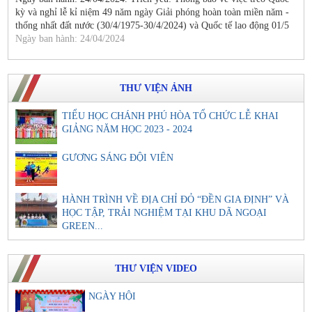
kỳ và nghỉ lễ kỉ niệm 49 năm ngày Giải phóng hoàn toàn miền năm -
thống nhất đất nước (30/4/1975-30/4/2024) và Quốc tế lao động 01/5
Ngày ban hành: 24/04/2024
THƯ VIỆN ẢNH
TIỂU HỌC CHÁNH PHÚ HÒA TỔ CHỨC LỄ KHAI
GIẢNG NĂM HỌC 2023 - 2024
GƯƠNG SÁNG ĐỘI VIÊN
HÀNH TRÌNH VỀ ĐỊA CHỈ ĐỎ “ĐỀN GIA ĐỊNH” VÀ
HỌC TẬP, TRẢI NGHIỆM TẠI KHU DÃ NGOẠI
GREEN...
THƯ VIỆN VIDEO
NGÀY HỘI