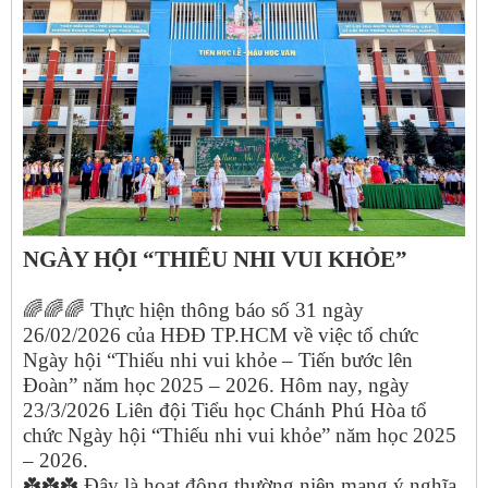
NGÀY HỘI “THIẾU NHI VUI KHỎE”
🌈🌈🌈
Thực hiện thông báo số 31 ngày
26/02/2026 của HĐĐ TP.HCM về việc tổ chức
Ngày hội “Thiếu nhi vui khỏe – Tiến bước lên
Đoàn” năm học 2025 – 2026. Hôm nay, ngày
23/3/2026 Liên đội Tiểu học Chánh Phú Hòa tổ
chức Ngày hội “Thiếu nhi vui khỏe” năm học 2025
– 2026.
☘️☘️☘️
Đây là hoạt động thường niên mang ý nghĩa