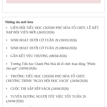
Những tin mới hơn
LIÊN ĐỘI TIỂU HỌC CHÁNH PHÚ HÒA TỔ CHỨC LỄ KẾT
NẠP ĐỘI VIÊN MỚI
(26/03/2026)
SINH HOẠT DƯỚI CỜ TUẦN 28
(30/03/2026)
SINH HOẠT DƯỚI CỜ TUẦN 29
(08/04/2026)
GẮN KẾT YÊU THƯƠNG
(08/04/2026)
Trường Tiểu học Chánh Phú Hoà đã tổ chức hoạt động “Phiên
chợ quê”
(18/04/2026)
TRƯỜNG TIỂU HỌC CHÁNH PHÚ HÒA TỔ CHỨC
CHƯƠNG TRÌNH "NGÀY HỘI ĐỌC SÁCH"
(24/04/2026)
CUỘC THI SẮP XẾP SÁCH
(24/04/2026)
TUYÊN DƯƠNG NGƯỜI TỐT VIỆC TỐT TUẦN 29
(24/04/2026)