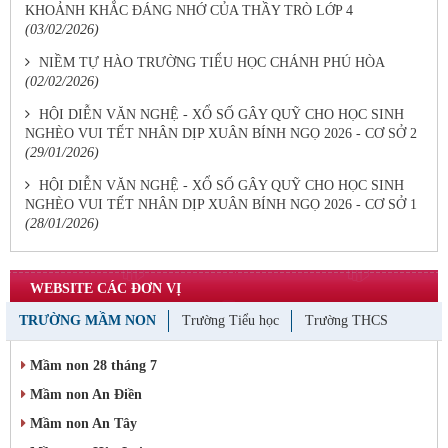
KHOẢNH KHẮC ĐÁNG NHỚ CỦA THẦY TRÒ LỚP 4
(03/02/2026)
NIỀM TỰ HÀO TRƯỜNG TIỂU HỌC CHÁNH PHÚ HÒA
(02/02/2026)
HỘI DIỄN VĂN NGHỆ - XỔ SỐ GÂY QUỸ CHO HỌC SINH
NGHÈO VUI TẾT NHÂN DỊP XUÂN BÍNH NGỌ 2026 - CƠ SỞ 2
(29/01/2026)
HỘI DIỄN VĂN NGHỆ - XỔ SỐ GÂY QUỸ CHO HỌC SINH
NGHÈO VUI TẾT NHÂN DỊP XUÂN BÍNH NGỌ 2026 - CƠ SỞ 1
(28/01/2026)
WEBSITE CÁC ĐƠN VỊ
TRƯỜNG MẦM NON
Trường Tiểu học
Trường THCS
Mầm non 28 tháng 7
Mầm non An Điền
Mầm non An Tây