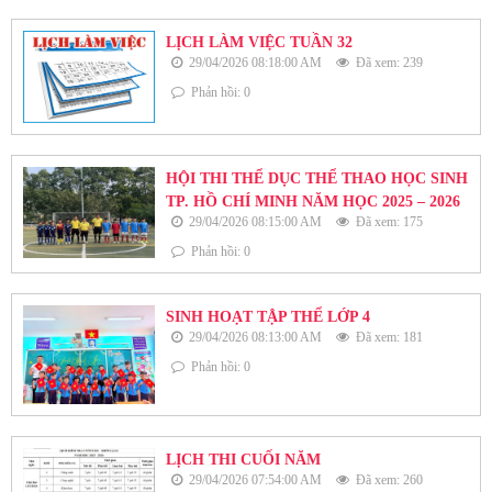
LỊCH LÀM VIỆC TUẦN 32
29/04/2026 08:18:00 AM
Đã xem: 239
Phản hồi: 0
HỘI THI THỂ DỤC THỂ THAO HỌC SINH
TP. HỒ CHÍ MINH NĂM HỌC 2025 – 2026
29/04/2026 08:15:00 AM
Đã xem: 175
Phản hồi: 0
SINH HOẠT TẬP THỂ LỚP 4
29/04/2026 08:13:00 AM
Đã xem: 181
Phản hồi: 0
LỊCH THI CUỐI NĂM
29/04/2026 07:54:00 AM
Đã xem: 260