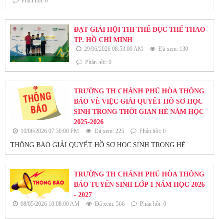
Phản hồi: 0
ĐẠT GIẢI HỘI THI THỂ DỤC THỂ THAO
TP. HỒ CHÍ MINH
29/06/2026 08:53:00 AM
Đã xem: 130
Phản hồi: 0
TRƯỜNG TH CHÁNH PHÚ HÒA THÔNG
BÁO VỀ VIỆC GIẢI QUYẾT HỒ SƠ HỌC
SINH TRONG THỜI GIAN HÈ NĂM HỌC
2025-2026
10/06/2026 07:30:00 PM
Đã xem: 225
Phản hồi: 0
THÔNG BÁO GIẢI QUYẾT HỒ SƠ HỌC SINH TRONG HÈ
TRƯỜNG TH CHÁNH PHÚ HÒA THÔNG
BÁO TUYỂN SINH LỚP 1 NĂM HỌC 2026
- 2027
08/05/2026 10:08:00 AM
Đã xem: 566
Phản hồi: 0