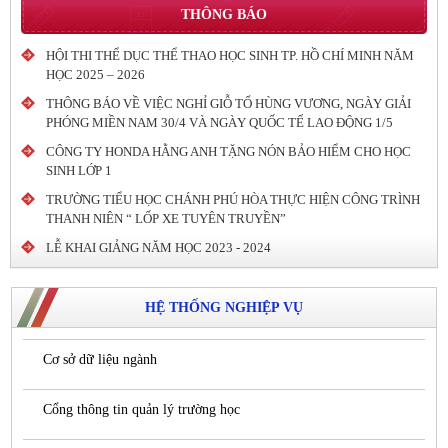
THÔNG BÁO
HỘI THI THỂ DỤC THỂ THAO HỌC SINH TP. HỒ CHÍ MINH NĂM
HỌC 2025 – 2026
THÔNG BÁO VỀ VIỆC NGHỈ GIỖ TỔ HÙNG VƯƠNG, NGÀY GIẢI
PHÓNG MIỀN NAM 30/4 VÀ NGÀY QUỐC TẾ LAO ĐỘNG 1/5
CÔNG TY HONDA HẰNG ANH TẶNG NÓN BẢO HIỂM CHO HỌC
SINH LỚP 1
TRƯỜNG TIỂU HỌC CHÁNH PHÚ HÒA THỰC HIỆN CÔNG TRÌNH
THANH NIÊN “ LỐP XE TUYÊN TRUYỀN”
LỄ KHAI GIẢNG NĂM HỌC 2023 - 2024
HỆ THỐNG NGHIỆP VỤ
Cơ sở dữ liệu ngành
Cổng thông tin quản lý trường học