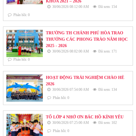
KHÓA 2021 – 2026
30/06/2026 08:12:00 AM
Đã xem: 154
Phản hồi: 0
TRƯỜNG TH CHÁNH PHÚ HÒA TRAO
THƯỞNG CÁC PHONG TRÀO NĂM HỌC
2025 - 2026
30/06/2026 08:02:00 AM
Đã xem: 171
Phản hồi: 0
HOẠT ĐỘNG TRẢI NGHIỆM CHÀO HÈ
2026
30/06/2026 07:54:00 AM
Đã xem: 134
Phản hồi: 0
TỔ LỚP 4 NHỚ ƠN BÁC HỒ KÍNH YÊU
30/06/2026 07:25:00 AM
Đã xem: 102
Phản hồi: 0