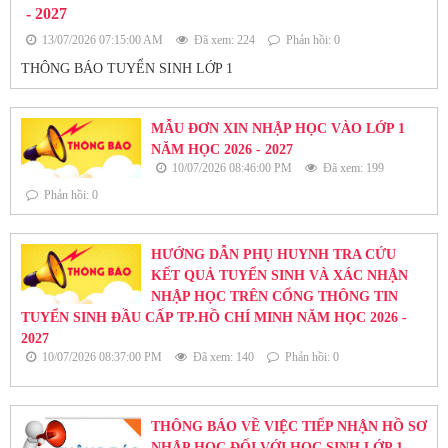
- 2027
13/07/2026 07:15:00 AM
Đã xem: 224
Phản hồi: 0
THÔNG BÁO TUYỂN SINH LỚP 1
MẪU ĐƠN XIN NHẬP HỌC VÀO LỚP 1
NĂM HỌC 2026 - 2027
10/07/2026 08:46:00 PM
Đã xem: 199
Phản hồi: 0
HƯỚNG DẪN PHỤ HUYNH TRA CỨU
KẾT QUẢ TUYỂN SINH VÀ XÁC NHẬN
NHẬP HỌC TRÊN CỔNG THÔNG TIN
TUYỂN SINH ĐẦU CẤP TP.HỒ CHÍ MINH NĂM HỌC 2026 -
2027
10/07/2026 08:37:00 PM
Đã xem: 140
Phản hồi: 0
THÔNG BÁO VỀ VIỆC TIẾP NHẬN HỒ SƠ
NHẬP HỌC ĐỐI VỚI HỌC SINH LỚP 1