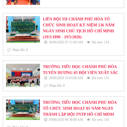
LIÊN ĐỘI TH CHÁNH PHÚ HÒA TỔ
CHỨC SINH HOẠT KỶ NIỆM 136 NĂM
NGÀY SINH CHỦ TỊCH HỒ CHÍ MINH
(19/5/1890 - 19/5/2026)
30/06/2026 07:15:00 AM
Đã xem: 114
Phản hồi: 0
TRƯỜNG TIỂU HỌC CHÁNH PHÚ HÒA
TUYÊN DƯƠNG 05 ĐỘI VIÊN XUẤT SẮC
29/06/2026 10:03:00 AM
Đã xem: 151
Phản hồi: 0
TRƯỜNG TIỂU HỌC CHÁNH PHÚ HÒA
TỔ CHỨC SINH HOẠT 85 NĂM NGÀY
THÀNH LẬP ĐỘI TNTP HỒ CHÍ MINH
29/06/2026 09:38:00 AM
Đã xem: 145