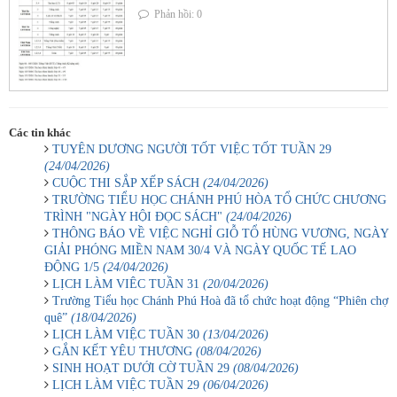
Phản hồi: 0
Các tin khác
TUYÊN DƯƠNG NGƯỜI TỐT VIỆC TỐT TUẦN 29
(24/04/2026)
CUỘC THI SẮP XẾP SÁCH
(24/04/2026)
TRƯỜNG TIỂU HỌC CHÁNH PHÚ HÒA TỔ CHỨC CHƯƠNG
TRÌNH "NGÀY HỘI ĐỌC SÁCH"
(24/04/2026)
THÔNG BÁO VỀ VIỆC NGHỈ GIỖ TỔ HÙNG VƯƠNG, NGÀY
GIẢI PHÓNG MIỀN NAM 30/4 VÀ NGÀY QUỐC TẾ LAO
ĐỘNG 1/5
(24/04/2026)
LỊCH LÀM VIÊC TUẦN 31
(20/04/2026)
Trường Tiểu học Chánh Phú Hoà đã tổ chức hoạt động “Phiên chợ
quê”
(18/04/2026)
LỊCH LÀM VIỆC TUẦN 30
(13/04/2026)
GẮN KẾT YÊU THƯƠNG
(08/04/2026)
SINH HOẠT DƯỚI CỜ TUẦN 29
(08/04/2026)
LỊCH LÀM VIỆC TUẦN 29
(06/04/2026)