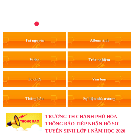
Tài nguyên
Album ảnh
Video
Trắc nghiệm
Tổ chức
Văn bản
Thông báo
Sự kiện nhà trường
TRƯỜNG TH CHÁNH PHÚ HÒA
THÔNG BÁO TIẾP NHẬN HỒ SƠ
TUYỂN SINH LỚP 1 NĂM HỌC 2026