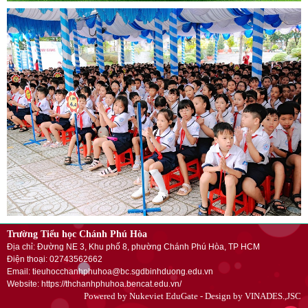
Trường Tiểu học Chánh Phú Hòa
Địa chỉ: Đường NE 3, Khu phố 8, phường Chánh Phú Hòa, TP HCM
Điện thoại: 02743562662
Email: tieuhocchanhphuhoa@bc.sgdbinhduong.edu.vn
Website: https://thchanhphuhoa.bencat.edu.vn/
Powered by
Nukeviet EduGate
- Design by
VINADES.,JSC