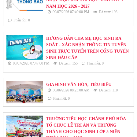
NĂM HỌC 2026 - 2027
09/07/2026 07:40:00 PM
Đã xem: 193
Phản hồi: 0
HƯỚNG DẪN CHA MẸ HỌC SINH RÀ
SOÁT - XÁC NHẬN THÔNG TIN TUYỂN
SINH TRỰC TUYẾN TRÊN CỔNG TUYỂN
SINH ĐẦU CẤP
08/07/2026 07:47:00 PM
Đã xem: 155
Phản hồi: 0
GIA ĐÌNH VĂN HÓA, TIÊU BIỂU
30/06/2026 08:23:00 AM
Đã xem: 110
Phản hồi: 0
TRƯỜNG TIỂU HỌC CHÁNH PHÚ HÒA
TỔ CHỨC LỄ TRI ÂN VÀ TRƯỞNG
THÀNH CHO HỌC SINH LỚP 5 NIÊN