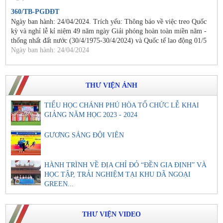
360/TB-PGDĐT
Ngày ban hành: 24/04/2024. Trích yếu: Thông báo về việc treo Quốc
kỳ và nghỉ lễ kỉ niệm 49 năm ngày Giải phóng hoàn toàn miền năm -
thống nhất đất nước (30/4/1975-30/4/2024) và Quốc tế lao động 01/5
Ngày ban hành: 24/04/2024
THƯ VIỆN ẢNH
TIỂU HỌC CHÁNH PHÚ HÒA TỔ CHỨC LỄ KHAI
GIẢNG NĂM HỌC 2023 - 2024
GƯƠNG SÁNG ĐỘI VIÊN
HÀNH TRÌNH VỀ ĐỊA CHỈ ĐỎ “ĐỀN GIA ĐỊNH” VÀ
HỌC TẬP, TRẢI NGHIỆM TẠI KHU DÃ NGOẠI
GREEN...
THƯ VIỆN VIDEO