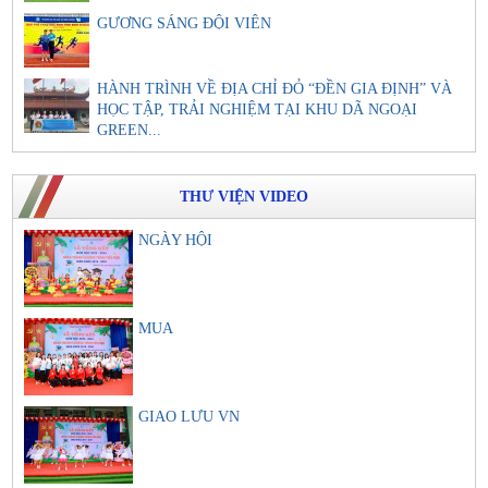
GƯƠNG SÁNG ĐỘI VIÊN
HÀNH TRÌNH VỀ ĐỊA CHỈ ĐỎ “ĐỀN GIA ĐỊNH” VÀ
HỌC TẬP, TRẢI NGHIỆM TẠI KHU DÃ NGOẠI
GREEN...
THƯ VIỆN VIDEO
NGÀY HỘI
MUA
GIAO LƯU VN