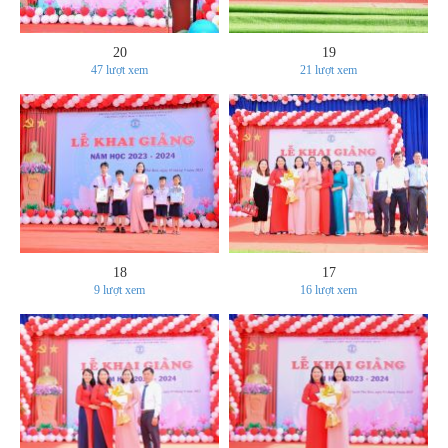
20
19
47
lượt xem
21
lượt xem
18
17
9
lượt xem
16
lượt xem