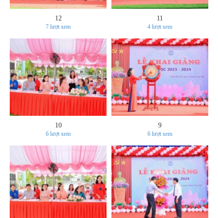
12
11
7
lượt xem
4
lượt xem
10
9
6
lượt xem
6
lượt xem