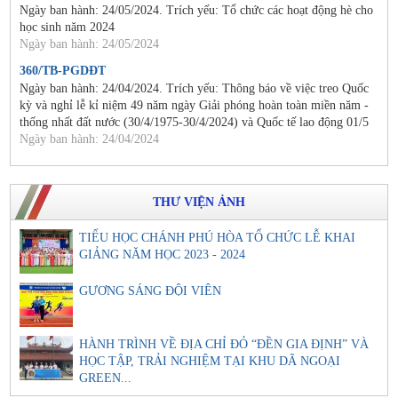
Ngày ban hành: 24/05/2024. Trích yếu: Tổ chức các hoạt động hè cho
học sinh năm 2024
Ngày ban hành: 24/05/2024
360/TB-PGDĐT
Ngày ban hành: 24/04/2024. Trích yếu: Thông báo về việc treo Quốc
kỳ và nghỉ lễ kỉ niệm 49 năm ngày Giải phóng hoàn toàn miền năm -
thống nhất đất nước (30/4/1975-30/4/2024) và Quốc tế lao động 01/5
Ngày ban hành: 24/04/2024
THƯ VIỆN ẢNH
TIỂU HỌC CHÁNH PHÚ HÒA TỔ CHỨC LỄ KHAI
GIẢNG NĂM HỌC 2023 - 2024
GƯƠNG SÁNG ĐỘI VIÊN
HÀNH TRÌNH VỀ ĐỊA CHỈ ĐỎ “ĐỀN GIA ĐỊNH” VÀ
HỌC TẬP, TRẢI NGHIỆM TẠI KHU DÃ NGOẠI
GREEN...