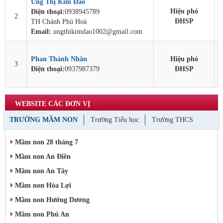
Ung Thị Kim Đào
Hiệu phó
Điện thoại:
0938945789
2
ĐHSP
TH Chánh Phú Hoà
Email:
ungthikimdao1002@gmail.com
Phan Thành Nhân
Hiệu phó
3
Điện thoại:
0937987379
ĐHSP
WEBSITE CÁC ĐƠN VỊ
TRƯỜNG MẦM NON
Trường Tiểu học
Trường THCS
Mầm non 28 tháng 7
Mầm non An Điền
Mầm non An Tây
Mầm non Hòa Lợi
Mầm non Hướng Dương
Mầm non Phú An