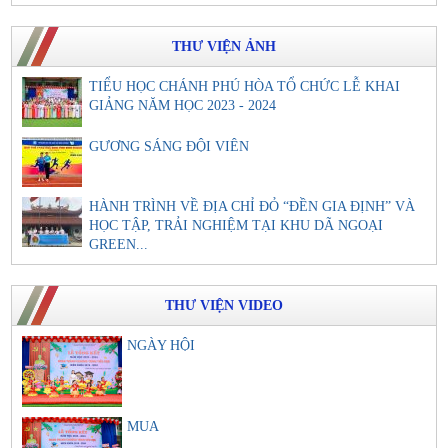
THƯ VIỆN ẢNH
TIỂU HỌC CHÁNH PHÚ HÒA TỔ CHỨC LỄ KHAI
GIẢNG NĂM HỌC 2023 - 2024
GƯƠNG SÁNG ĐỘI VIÊN
HÀNH TRÌNH VỀ ĐỊA CHỈ ĐỎ “ĐỀN GIA ĐỊNH” VÀ
HỌC TẬP, TRẢI NGHIỆM TẠI KHU DÃ NGOẠI
GREEN...
THƯ VIỆN VIDEO
NGÀY HỘI
MUA