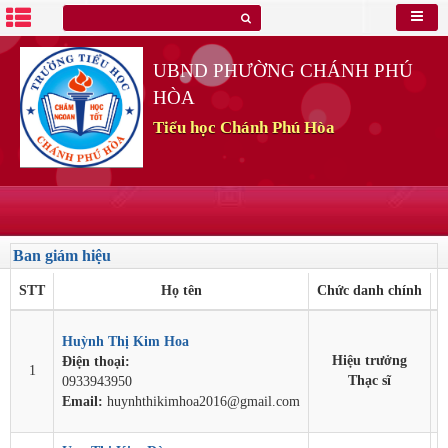
UBND PHƯỜNG CHÁNH PHÚ
HÒA
Tiểu học Chánh Phú Hòa
Ban giám hiệu
STT
Họ tên
Chức danh chính
Huỳnh Thị Kim Hoa
Hiệu trưởng
Điện thoại:
1
Thạc sĩ
0933943950
Email:
huynhthikimhoa2016@gmail.com