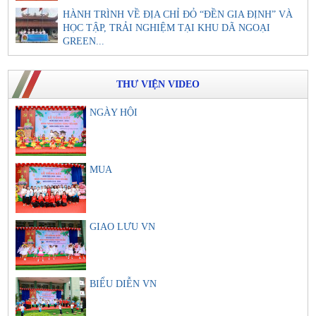
HÀNH TRÌNH VỀ ĐỊA CHỈ ĐỎ “ĐỀN GIA ĐỊNH” VÀ
HỌC TẬP, TRẢI NGHIỆM TẠI KHU DÃ NGOẠI
GREEN...
THƯ VIỆN VIDEO
NGÀY HỘI
MUA
GIAO LƯU VN
BIỂU DIỄN VN