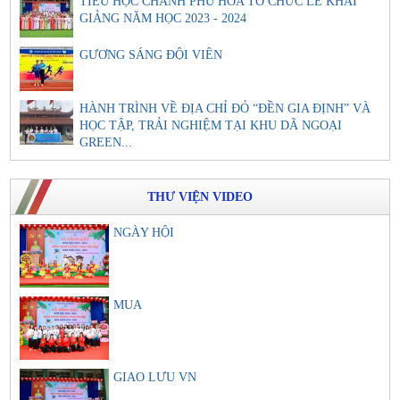
TIỂU HỌC CHÁNH PHÚ HÒA TỔ CHỨC LỄ KHAI
GIẢNG NĂM HỌC 2023 - 2024
GƯƠNG SÁNG ĐỘI VIÊN
HÀNH TRÌNH VỀ ĐỊA CHỈ ĐỎ “ĐỀN GIA ĐỊNH” VÀ
HỌC TẬP, TRẢI NGHIỆM TẠI KHU DÃ NGOẠI
GREEN...
THƯ VIỆN VIDEO
NGÀY HỘI
MUA
GIAO LƯU VN