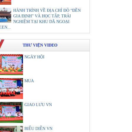
HÀNH TRÌNH VỀ ĐỊA CHỈ ĐỎ “ĐỀN
GIA ĐỊNH” VÀ HỌC TẬP, TRẢI
NGHIỆM TẠI KHU DÃ NGOẠI
EEN...
THƯ VIỆN VIDEO
NGÀY HỘI
MUA
GIAO LƯU VN
BIỂU DIỄN VN