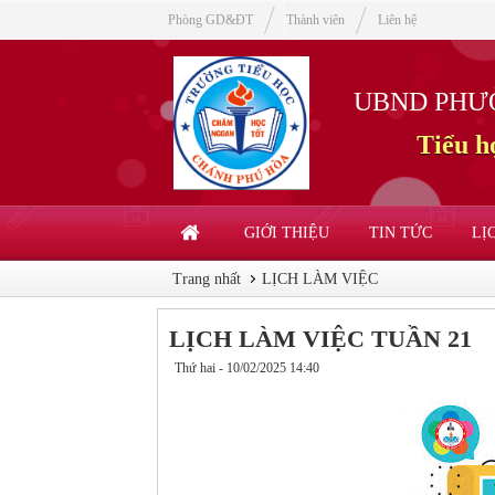
Phòng GD&ĐT
Thành viên
Liên hệ
UBND PHƯ
Tiểu 
GIỚI THIỆU
TIN TỨC
LỊ
Trang nhất
LỊCH LÀM VIỆC
LỊCH LÀM VIỆC TUẦN 21
Thứ hai - 10/02/2025 14:40