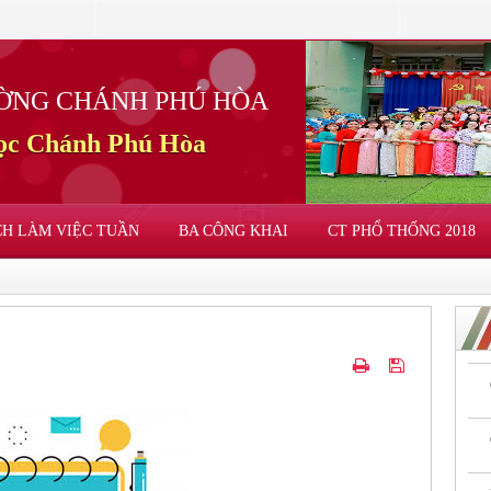
ỜNG CHÁNH PHÚ HÒA
học Chánh Phú Hòa
CH LÀM VIỆC TUẦN
BA CÔNG KHAI
CT PHỔ THỐNG 2018