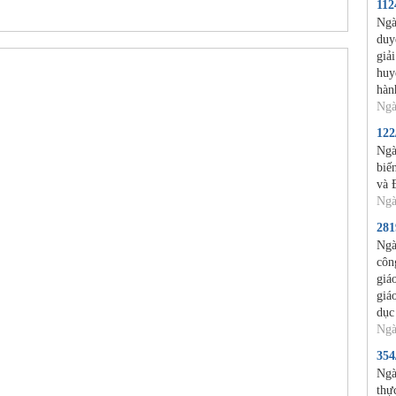
11
Ngà
duy
giả
huy
hàn
Ngà
12
Ngà
biế
và 
Ngà
28
Ngà
côn
giá
giá
dục
Ngà
35
Ngà
thự