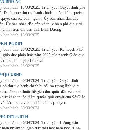
24/UBND-NC
y ban hành: 13/03/2025. Trích yếu: Quyết đinh phê
ệt Danh mục thủ tục hành chính thuộc thẩm quyền
i quyết của sở, ban, ngành, Ủy ban nhân dân cấp
ện, Ủy ban nhân dân cấp xã thực hiện phi địa giới
h chính trên địa bàn tỉnh Bình Dương
y ban hành: 13/03/2025
2/KH-PGDĐT
y ban hành: 28/02/2025. Trích yếu: Kế hoạch Phổ
n, giáo dục pháp luật năm 2025 của ngành Giáo dục
Đào tạo thành phố Bến Cát
y ban hành: 28/02/2025
19/QĐ-UBND
y ban hành: 30/09/2024. Trích yếu: Quyết định
g bố thủ tục hành chính bị bãi bỏ trong lĩnh vực
o dục đào tạo thuộc hệ giáo dục quốc dân và cơ sở
o dục khác thuộc thẩm quyền giải quyết của Sở Giáo
 và Đào tạo, Ủy ban nhân dân cấp huyện
y ban hành: 30/09/2024
4/PGDĐT-GDTH
y ban hành: 26/09/2024. Trích yếu: Hướng dẫn
c hiện nhiệm vụ giáo dục tiểu học năm học 2024-