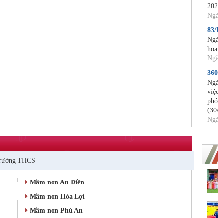
202
Ngà
83
Ngà
hoạ
Ngà
36
Ngà
việ
phó
(30
Ngà
rường THCS
Mầm non An Điền
Mầm non Hòa Lợi
Mầm non Phú An