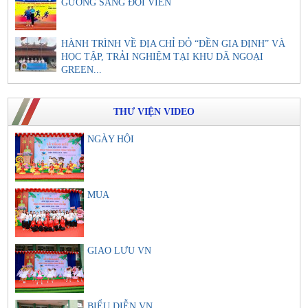
GƯƠNG SÁNG ĐỘI VIÊN
HÀNH TRÌNH VỀ ĐỊA CHỈ ĐỎ “ĐỀN GIA ĐỊNH” VÀ
HỌC TẬP, TRẢI NGHIỆM TẠI KHU DÃ NGOẠI
GREEN...
THƯ VIỆN VIDEO
NGÀY HỘI
MUA
GIAO LƯU VN
BIỂU DIỄN VN