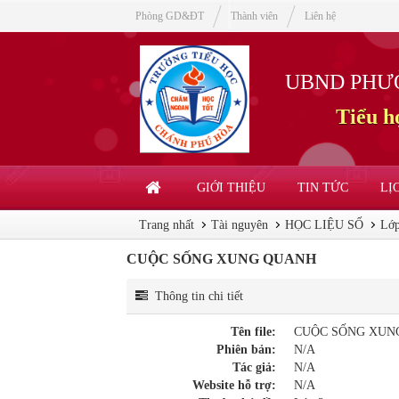
Phòng GD&ĐT
Thành viên
Liên hệ
UBND PHƯ
Tiểu 
GIỚI THIỆU
TIN TỨC
LỊ
Trang nhất
Tài nguyên
HỌC LIỆU SỐ
Lớp
CUỘC SỐNG XUNG QUANH
Thông tin chi tiết
Tên file:
CUỘC SỐNG XUN
Phiên bản:
N/A
Tác giả:
N/A
Website hỗ trợ:
N/A