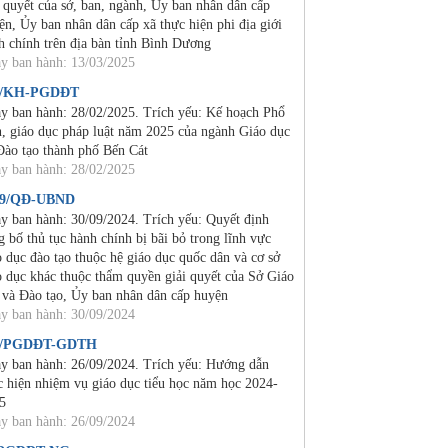
i quyết của sở, ban, ngành, Ủy ban nhân dân cấp
ện, Ủy ban nhân dân cấp xã thực hiện phi địa giới
h chính trên địa bàn tỉnh Bình Dương
y ban hành: 13/03/2025
2/KH-PGDĐT
y ban hành: 28/02/2025. Trích yếu: Kế hoạch Phổ
n, giáo dục pháp luật năm 2025 của ngành Giáo dục
Đào tạo thành phố Bến Cát
y ban hành: 28/02/2025
19/QĐ-UBND
y ban hành: 30/09/2024. Trích yếu: Quyết định
g bố thủ tục hành chính bị bãi bỏ trong lĩnh vực
o dục đào tạo thuộc hệ giáo dục quốc dân và cơ sở
o dục khác thuộc thẩm quyền giải quyết của Sở Giáo
 và Đào tạo, Ủy ban nhân dân cấp huyện
y ban hành: 30/09/2024
4/PGDĐT-GDTH
y ban hành: 26/09/2024. Trích yếu: Hướng dẫn
c hiện nhiệm vụ giáo dục tiểu học năm học 2024-
5
y ban hành: 26/09/2024