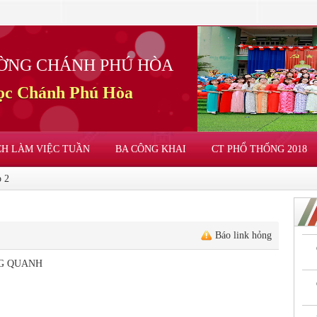
ỜNG CHÁNH PHÚ HÒA
học Chánh Phú Hòa
CH LÀM VIỆC TUẦN
BA CÔNG KHAI
CT PHỔ THỐNG 2018
 2
Báo link hỏng
G QUANH