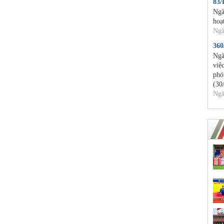
83
Ngà
hoạ
Ngà
36
Ngà
việ
phó
(30
Ngà