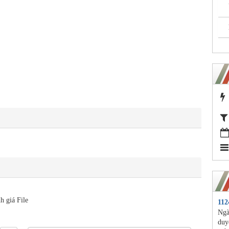
h giá File
11
Ngà
duy