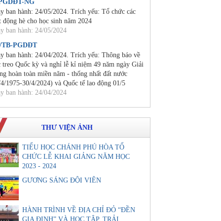
/PGDĐT-NG
y ban hành: 24/05/2024. Trích yếu: Tổ chức các
t động hè cho học sinh năm 2024
y ban hành: 24/05/2024
0/TB-PGDĐT
y ban hành: 24/04/2024. Trích yếu: Thông báo về
c treo Quốc kỳ và nghỉ lễ kỉ niệm 49 năm ngày Giải
ng hoàn toàn miền năm - thống nhất đất nước
/4/1975-30/4/2024) và Quốc tế lao động 01/5
y ban hành: 24/04/2024
THƯ VIỆN ẢNH
TIỂU HỌC CHÁNH PHÚ HÒA TỔ
CHỨC LỄ KHAI GIẢNG NĂM HỌC
2023 - 2024
GƯƠNG SÁNG ĐỘI VIÊN
HÀNH TRÌNH VỀ ĐỊA CHỈ ĐỎ “ĐỀN
GIA ĐỊNH” VÀ HỌC TẬP, TRẢI