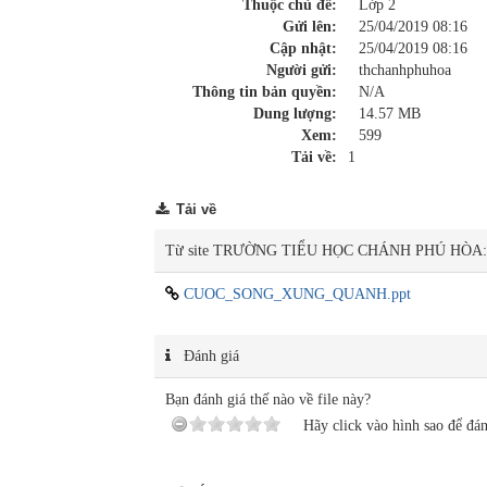
Thuộc chủ đề:
Lớp 2
Gửi lên:
25/04/2019 08:16
Cập nhật:
25/04/2019 08:16
Người gửi:
thchanhphuhoa
Thông tin bản quyền:
N/A
Dung lượng:
14.57 MB
Xem:
599
Tải về:
1
Tải về
Từ site TRƯỜNG TIỂU HỌC CHÁNH PHÚ HÒA:
CUOC_SONG_XUNG_QUANH.ppt
Đánh giá
Bạn đánh giá thế nào về file này?
Hãy click vào hình sao để đán