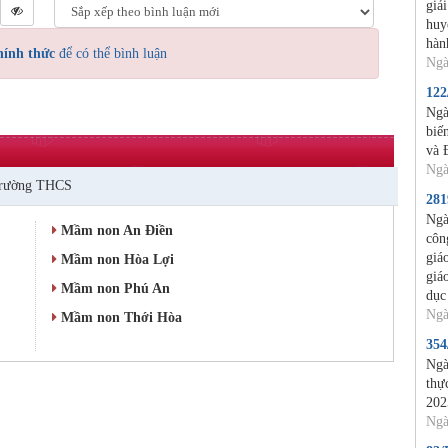
giả
huy
hàn
hính thức
để có thể bình luận
Ngà
12
Ngà
biế
và 
Ngà
rường THCS
28
Ngà
Mầm non An Điền
côn
giá
Mầm non Hòa Lợi
giá
Mầm non Phú An
dục
Ngà
Mầm non Thới Hòa
35
Ngà
thự
202
Ngà