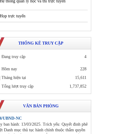
Hệ thống quản lý học và thi trực tuyến
Họp trực tuyến
THỐNG KÊ TRUY CẬP
Đang truy cập
4
Hôm nay
228
Tháng hiện tại
15,611
Tổng lượt truy cập
1,737,852
VĂN BẢN PHÒNG
24/UBND-NC
y ban hành: 13/03/2025. Trích yếu: Quyết đinh phê
ệt Danh mục thủ tục hành chính thuộc thẩm quyền