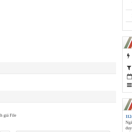
h giá File
11
Ngà
duy