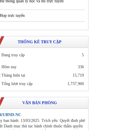
Hệ thống quản lý học và thi trực tuyến
Họp trực tuyến
THỐNG KÊ TRUY CẬP
Đang truy cập
5
Hôm nay
336
Tháng hiện tại
15,719
Tổng lượt truy cập
1,737,960
VĂN BẢN PHÒNG
24/UBND-NC
y ban hành: 13/03/2025. Trích yếu: Quyết đinh phê
ệt Danh mục thủ tục hành chính thuộc thẩm quyền