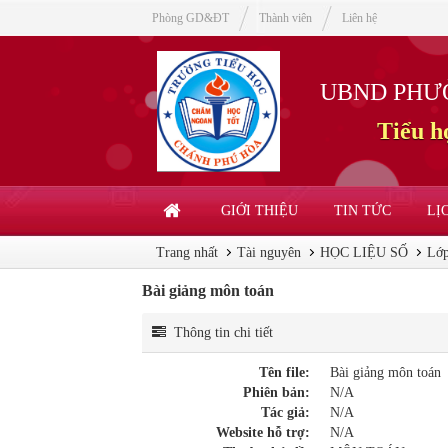
Phòng GD&ĐT
Thành viên
Liên hệ
UBND PHƯ
Tiểu 
GIỚI THIỆU
TIN TỨC
LỊ
Trang nhất
Tài nguyên
HỌC LIỆU SỐ
Lớp
Bài giảng môn toán
Thông tin chi tiết
Tên file:
Bài giảng môn toán
Phiên bản:
N/A
Tác giả:
N/A
Website hỗ trợ:
N/A