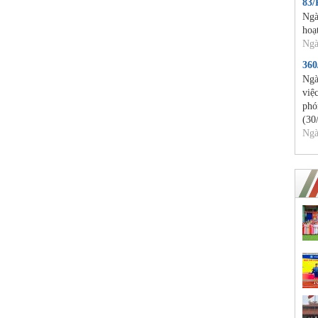
83
Ngà
hoạ
Ngà
36
Ngà
việ
phó
(30
Ngà