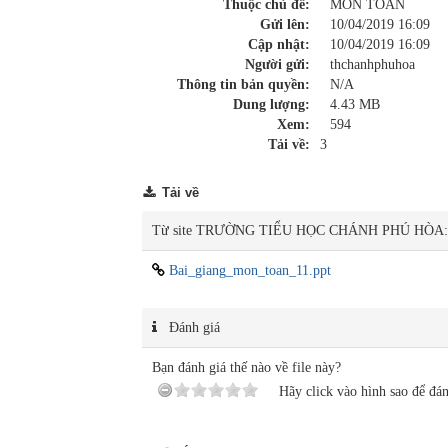
Thuộc chủ đề:
MÔN TOÁN
Gửi lên:
10/04/2019 16:09
Cập nhật:
10/04/2019 16:09
Người gửi:
thchanhphuhoa
Thông tin bản quyền:
N/A
Dung lượng:
4.43 MB
Xem:
594
Tải về:
3
Tải về
Từ site TRƯỜNG TIỂU HỌC CHÁNH PHÚ HÒA:
Bai_giang_mon_toan_11.ppt
Đánh giá
Bạn đánh giá thế nào về file này?
Hãy click vào hình sao để đán