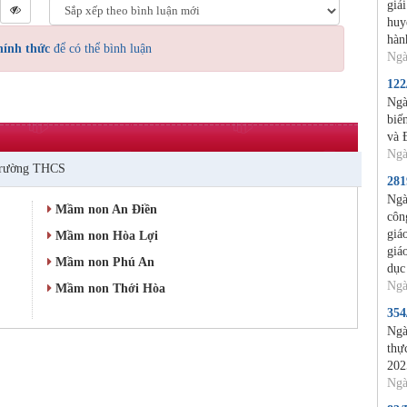
giả
huy
hàn
hính thức
để có thể bình luận
Ngà
12
Ngà
biế
và 
Ngà
rường THCS
28
Ngà
Mầm non An Điền
côn
giá
Mầm non Hòa Lợi
giá
Mầm non Phú An
dục
Ngà
Mầm non Thới Hòa
35
Ngà
thự
202
Ngà