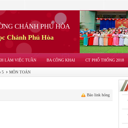
ỜNG CHÁNH PHÚ HÒA
học Chánh Phú Hòa
CH LÀM VIỆC TUẦN
BA CÔNG KHAI
CT PHỔ THỐNG 2018
 5
MÔN TOÁN
Báo link hỏng