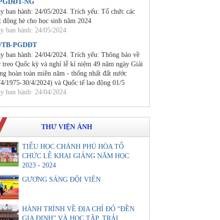
/PGDĐT-NG
y ban hành: 24/05/2024. Trích yếu: Tổ chức các
t động hè cho học sinh năm 2024
y ban hành: 24/05/2024
0/TB-PGDĐT
y ban hành: 24/04/2024. Trích yếu: Thông báo về
c treo Quốc kỳ và nghỉ lễ kỉ niệm 49 năm ngày Giải
ng hoàn toàn miền năm - thống nhất đất nước
/4/1975-30/4/2024) và Quốc tế lao động 01/5
y ban hành: 24/04/2024
THƯ VIỆN ẢNH
TIỂU HỌC CHÁNH PHÚ HÒA TỔ
CHỨC LỄ KHAI GIẢNG NĂM HỌC
2023 - 2024
GƯƠNG SÁNG ĐỘI VIÊN
HÀNH TRÌNH VỀ ĐỊA CHỈ ĐỎ “ĐỀN
GIA ĐỊNH” VÀ HỌC TẬP, TRẢI