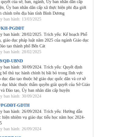
i quyết của sở, ban, ngành, Ủy ban nhân dân cấp
ện, Ủy ban nhân dân cấp xã thực hiện phi địa giới
h chính trên địa bàn tỉnh Bình Dương
y ban hành: 13/03/2025
2/KH-PGDĐT
y ban hành: 28/02/2025. Trích yếu: Kế hoạch Phổ
n, giáo dục pháp luật năm 2025 của ngành Giáo dục
Đào tạo thành phố Bến Cát
y ban hành: 28/02/2025
19/QĐ-UBND
y ban hành: 30/09/2024. Trích yếu: Quyết định
g bố thủ tục hành chính bị bãi bỏ trong lĩnh vực
o dục đào tạo thuộc hệ giáo dục quốc dân và cơ sở
o dục khác thuộc thẩm quyền giải quyết của Sở Giáo
 và Đào tạo, Ủy ban nhân dân cấp huyện
y ban hành: 30/09/2024
4/PGDĐT-GDTH
y ban hành: 26/09/2024. Trích yếu: Hướng dẫn
c hiện nhiệm vụ giáo dục tiểu học năm học 2024-
5
y ban hành: 26/09/2024