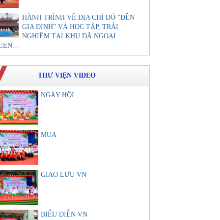
HÀNH TRÌNH VỀ ĐỊA CHỈ ĐỎ “ĐỀN
GIA ĐỊNH” VÀ HỌC TẬP, TRẢI
NGHIỆM TẠI KHU DÃ NGOẠI
EEN...
THƯ VIỆN VIDEO
NGÀY HỘI
MUA
GIAO LƯU VN
BIỂU DIỄN VN