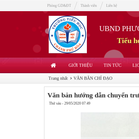
Phòng GD&ĐT
Thành viên
Liên hệ
UBND PHƯ
Tiểu 
GIỚI THIỆU
TIN TỨC
LỊ
Trang nhất
VĂN BĂN CHỈ ĐẠO
Văn bản hướng dẫn chuyển trườ
Thứ sáu - 29/05/2020 07:49