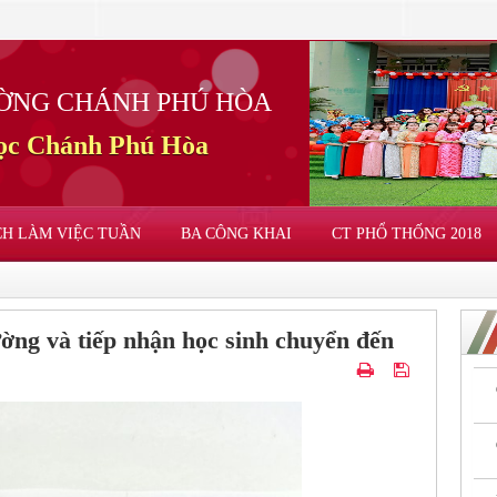
ỜNG CHÁNH PHÚ HÒA
học Chánh Phú Hòa
CH LÀM VIỆC TUẦN
BA CÔNG KHAI
CT PHỔ THỐNG 2018
ng và tiếp nhận học sinh chuyển đến