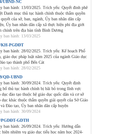
24/UBND-NC
y ban hành: 13/03/2025. Trích yếu: Quyết đinh phê
ệt Danh mục thủ tục hành chính thuộc thẩm quyền
i quyết của sở, ban, ngành, Ủy ban nhân dân cấp
ện, Ủy ban nhân dân cấp xã thực hiện phi địa giới
h chính trên địa bàn tỉnh Bình Dương
y ban hành: 13/03/2025
2/KH-PGDĐT
y ban hành: 28/02/2025. Trích yếu: Kế hoạch Phổ
n, giáo dục pháp luật năm 2025 của ngành Giáo dục
Đào tạo thành phố Bến Cát
y ban hành: 28/02/2025
19/QĐ-UBND
y ban hành: 30/09/2024. Trích yếu: Quyết định
g bố thủ tục hành chính bị bãi bỏ trong lĩnh vực
o dục đào tạo thuộc hệ giáo dục quốc dân và cơ sở
o dục khác thuộc thẩm quyền giải quyết của Sở Giáo
 và Đào tạo, Ủy ban nhân dân cấp huyện
y ban hành: 30/09/2024
4/PGDĐT-GDTH
y ban hành: 26/09/2024. Trích yếu: Hướng dẫn
c hiện nhiệm vụ giáo dục tiểu học năm học 2024-