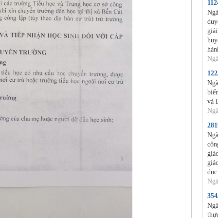
11
Ngà
duy
giả
huy
hàn
Ngà
12
Ngà
biế
và 
Ngà
28
Ngà
côn
giá
giá
dục
Ngà
35
Ngà
thự