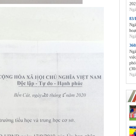
202
Ngà
83
Ngà
hoạ
Ngà
36
Ngà
việ
phó
(30
Ngà