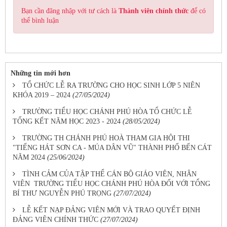
Bạn cần đăng nhập với tư cách là
Thành viên chính thức
để có
thể bình luận
Những tin mới hơn
TỔ CHỨC LỄ RA TRƯỜNG CHO HỌC SINH LỚP 5 NIÊN
KHÓA 2019 – 2024
(27/05/2024)
TRƯỜNG TIỂU HỌC CHÁNH PHÚ HÒA TỔ CHỨC LỄ
TỔNG KẾT NĂM HỌC 2023 - 2024
(28/05/2024)
TRƯỜNG TH CHÁNH PHÚ HOÀ THAM GIA HỘI THI
"TIẾNG HÁT SƠN CA - MÚA DÂN VŨ" THÀNH PHỐ BẾN CÁT
NĂM 2024
(25/06/2024)
TÌNH CẢM CỦA TẬP THỂ CÁN BỘ GIÁO VIÊN, NHÂN
VIÊN TRƯỜNG TIỂU HỌC CHÁNH PHÚ HÒA ĐỐI VỚI TỔNG
BÍ THƯ NGUYỄN PHÚ TRỌNG
(27/07/2024)
LỄ KẾT NẠP ĐẢNG VIÊN MỚI VÀ TRAO QUYẾT ĐỊNH
ĐẢNG VIÊN CHÍNH THỨC
(27/07/2024)