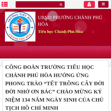
UBND PHƯỜNG CHÁNH PHÚ
HÒA
Tiểu học Chánh Phú Hòa
CÔNG ĐOÀN TRƯỜNG TIỂU HỌC
CHÁNH PHÚ HÒA HƯỞNG ỨNG
PHONG TRÀO “TẾT TRỒNG CÂY ĐỜI
ĐỜI NHỚ ƠN BÁC” CHÀO MỪNG KỶ
NIỆM 134 NĂM NGÀY SINH CỦA CHỦ
TỊCH HỒ CHÍ MINH