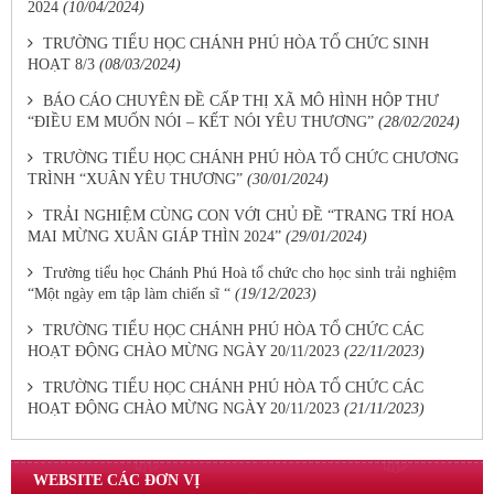
2024
(10/04/2024)
TRƯỜNG TIỂU HỌC CHÁNH PHÚ HÒA TỔ CHỨC SINH
HOẠT 8/3
(08/03/2024)
BÁO CÁO CHUYÊN ĐỀ CẤP THỊ XÃ MÔ HÌNH HỘP THƯ
“ĐIỀU EM MUỐN NÓI – KẾT NÓI YÊU THƯƠNG”
(28/02/2024)
TRƯỜNG TIỂU HỌC CHÁNH PHÚ HÒA TỔ CHỨC CHƯƠNG
TRÌNH “XUÂN YÊU THƯƠNG”
(30/01/2024)
TRẢI NGHIỆM CÙNG CON VỚI CHỦ ĐỀ “TRANG TRÍ HOA
MAI MỪNG XUÂN GIÁP THÌN 2024”
(29/01/2024)
Trường tiểu học Chánh Phú Hoà tổ chức cho học sinh trải nghiệm
“Một ngày em tập làm chiến sĩ “
(19/12/2023)
TRƯỜNG TIỂU HỌC CHÁNH PHÚ HÒA TỔ CHỨC CÁC
HOẠT ĐỘNG CHÀO MỪNG NGÀY 20/11/2023
(22/11/2023)
TRƯỜNG TIỂU HỌC CHÁNH PHÚ HÒA TỔ CHỨC CÁC
HOẠT ĐỘNG CHÀO MỪNG NGÀY 20/11/2023
(21/11/2023)
WEBSITE CÁC ĐƠN VỊ