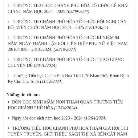
TRƯỜNG TIỂU HỌC CHÁNH PHÚ HÒA TỔ CHỨC LỄ KHAI
GIẢNG NĂM HỌC 2024 - 2025
(05/09/2024)
TRƯỜNG TH CHÁNH PHÚ HÒA TỔ CHỨC HỘI NGHỊ CÁN
BỘ, VIÊN CHỨC NĂM HỌC 2024 – 2025
(12/10/2024)
TRƯỜNG TH CHÁNH PHÚ HÒA TỔ CHỨC KỈ NIỆM 94
NĂM NGÀY THÀNH LẬP HỘI LIÊN HIỆP PHỤ NỮ VIỆT NAM
20/10/1930 - 20/10/2024.
(20/10/2024)
TRƯỜNG TH CHÁNH PHÚ HÒA TỔ CHỨC THAO GIẢNG
CHUYÊN ĐỀ
(20/10/2024)
Trường Tiểu học Chánh Phú Hòa Tổ Chức Khám Sức Khỏe Định
Kỳ Cho Học Sinh
(11/12/2024)
Những tin cũ hơn
ĐÓN HỌC SINH MẦM NON THAM QUAN TRƯỜNG TIỂU
HỌC CHÁNH PHÚ HÒA
(17/04/2024)
Ngày hội đọc sách năm học 2023 - 2024
(16/04/2024)
TRƯỜNG TIỂU HỌC CHÁNH PHÚ HÒA THAM GIA HỘI THI
TUYÊN TRUYỀN, GIỚI THIỆU SÁCH THỊ XÃ BẾN CÁT NĂM