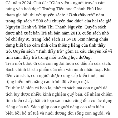
Cát năm 2024. Chủ đề: “Giáo viên - người truyền cảm
hứng văn hoá đọc” Trường Tiểu học Chánh Phú Hòa
tham gia hội thi với
quyển sách: “
Tình thầy trò
”
nằm
trong tập sách “ 500 câu chuyện đạo đức” của hai tác giả
Nguyễn Hạnh và Trần Thị Thanh Nguyên. Quyển sách
được nhà xuất bản Trẻ tái bản năm 2013, cuốn sách nhỏ
bé chỉ dày 95 trang, khổ sách 11,5×18,5cm nhưng chứa
đựng biết bao cảm tình cảm thiêng liêng của tình thầy
trò. Quyển sách “Tình thầy trò” gồm 11 câu chuyện kể về
tình cảm thầy trò trong môi trường học đường.
Trên mỗi bước đi của con người luôn có dấu ấn của sách.
Sách chính là sản phẩm của nền văn minh nhân loại. Khi
đến với sách, con người được cung cấp kiến thức, mở
rộng hiểu biết, nâng cao trình độ về mọi mặt.
Tri thức là biển cả bao la, nhờ có sách mà con người đã
tích lũy được nhiều kinh nghiệm quý báu, để nhằm chiếm
lĩnh biển cả ấy, bất cứ loại sách nào cũng đều có tác dụng
riêng của nó. Sách giúp con người nâng cao tầm hiểu
biết, bồi bổ trí tuệ và nuôi dưỡng đời sống con người, và