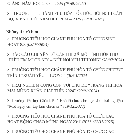
GIẢNG NĂM HỌC 2024 - 2025
(05/09/2024)
TRƯỜNG TH CHÁNH PHÚ HÒA TỔ CHỨC HỘI NGHỊ CÁN
BỘ, VIÊN CHỨC NĂM HỌC 2024 – 2025
(12/10/2024)
Những tin cũ hơn
TRƯỜNG TIỂU HỌC CHÁNH PHÚ HÒA TỔ CHỨC SINH
HOẠT 8/3
(08/03/2024)
BÁO CÁO CHUYÊN ĐỀ CẤP THỊ XÃ MÔ HÌNH HỘP THƯ
“ĐIỀU EM MUỐN NÓI – KẾT NÓI YÊU THƯƠNG”
(28/02/2024)
TRƯỜNG TIỂU HỌC CHÁNH PHÚ HÒA TỔ CHỨC CHƯƠNG
TRÌNH “XUÂN YÊU THƯƠNG”
(30/01/2024)
TRẢI NGHIỆM CÙNG CON VỚI CHỦ ĐỀ “TRANG TRÍ HOA
MAI MỪNG XUÂN GIÁP THÌN 2024”
(29/01/2024)
Trường tiểu học Chánh Phú Hoà tổ chức cho học sinh trải nghiệm
“Một ngày em tập làm chiến sĩ “
(19/12/2023)
TRƯỜNG TIỂU HỌC CHÁNH PHÚ HÒA TỔ CHỨC CÁC
HOẠT ĐỘNG CHÀO MỪNG NGÀY 20/11/2023
(22/11/2023)
TRƯỜNG TIỂU HỌC CHÁNH PHÚ HÒA TỔ CHỨC CÁC