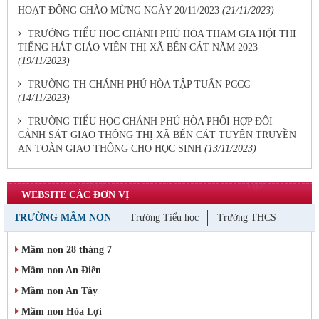
HOẠT ĐỘNG CHÀO MỪNG NGÀY 20/11/2023
(21/11/2023)
TRƯỜNG TIỂU HỌC CHÁNH PHÚ HÒA THAM GIA HỘI THI
TIẾNG HÁT GIÁO VIÊN THỊ XÃ BẾN CÁT NĂM 2023
(19/11/2023)
TRƯỜNG TH CHÁNH PHÚ HÒA TẬP TUẤN PCCC
(14/11/2023)
TRƯỜNG TIỂU HỌC CHÁNH PHÚ HÒA PHỐI HỢP ĐỘI
CẢNH SÁT GIAO THÔNG THỊ XÃ BẾN CÁT TUYÊN TRUYỀN
AN TOÀN GIAO THÔNG CHO HỌC SINH
(13/11/2023)
WEBSITE CÁC ĐƠN VỊ
TRƯỜNG MẦM NON
Trường Tiểu học
Trường THCS
Mầm non 28 tháng 7
Mầm non An Điền
Mầm non An Tây
Mầm non Hòa Lợi