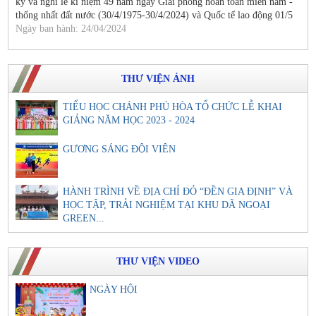
kỳ và nghỉ lễ kỉ niệm 49 năm ngày Giải phóng hoàn toàn miền năm -
thống nhất đất nước (30/4/1975-30/4/2024) và Quốc tế lao động 01/5
Ngày ban hành: 24/04/2024
THƯ VIỆN ẢNH
TIỂU HỌC CHÁNH PHÚ HÒA TỔ CHỨC LỄ KHAI
GIẢNG NĂM HỌC 2023 - 2024
GƯƠNG SÁNG ĐỘI VIÊN
HÀNH TRÌNH VỀ ĐỊA CHỈ ĐỎ “ĐỀN GIA ĐỊNH” VÀ
HỌC TẬP, TRẢI NGHIỆM TẠI KHU DÃ NGOẠI
GREEN...
THƯ VIỆN VIDEO
NGÀY HỘI