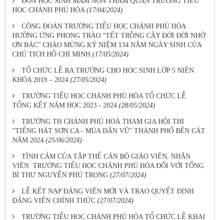
ĐÓN HỌC SINH MẦM NON THAM QUAN TRƯỜNG TIỂU
HỌC CHÁNH PHÚ HÒA
(17/04/2024)
CÔNG ĐOÀN TRƯỜNG TIỂU HỌC CHÁNH PHÚ HÒA
HƯỞNG ỨNG PHONG TRÀO “TẾT TRỒNG CÂY ĐỜI ĐỜI NHỚ
ƠN BÁC” CHÀO MỪNG KỶ NIỆM 134 NĂM NGÀY SINH CỦA
CHỦ TỊCH HỒ CHÍ MINH
(17/05/2024)
TỔ CHỨC LỄ RA TRƯỜNG CHO HỌC SINH LỚP 5 NIÊN
KHÓA 2019 – 2024
(27/05/2024)
TRƯỜNG TIỂU HỌC CHÁNH PHÚ HÒA TỔ CHỨC LỄ
TỔNG KẾT NĂM HỌC 2023 - 2024
(28/05/2024)
TRƯỜNG TH CHÁNH PHÚ HOÀ THAM GIA HỘI THI
"TIẾNG HÁT SƠN CA - MÚA DÂN VŨ" THÀNH PHỐ BẾN CÁT
NĂM 2024
(25/06/2024)
TÌNH CẢM CỦA TẬP THỂ CÁN BỘ GIÁO VIÊN, NHÂN
VIÊN TRƯỜNG TIỂU HỌC CHÁNH PHÚ HÒA ĐỐI VỚI TỔNG
BÍ THƯ NGUYỄN PHÚ TRỌNG
(27/07/2024)
LỄ KẾT NẠP ĐẢNG VIÊN MỚI VÀ TRAO QUYẾT ĐỊNH
ĐẢNG VIÊN CHÍNH THỨC
(27/07/2024)
TRƯỜNG TIỂU HỌC CHÁNH PHÚ HÒA TỔ CHỨC LỄ KHAI