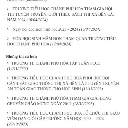
TRƯỜNG TIỂU HỌC CHÁNH PHÚ HÒA THAM GIA HỘI
THI TUYÊN TRUYỀN, GIỚI THIỆU SÁCH THỊ XÃ BẾN CÁT
NĂM 2024
(10/04/2024)
Ngày hội đọc sách năm học 2023 - 2024
(16/04/2024)
ĐÓN HỌC SINH MẦM NON THAM QUAN TRƯỜNG TIỂU
HỌC CHÁNH PHÚ HÒA
(17/04/2024)
Những tin cũ hơn
TRƯỜNG TH CHÁNH PHÚ HÒA TẬP TUẤN PCCC
(14/11/2023)
TRƯỜNG TIỂU HỌC CHÁNH PHÚ HÒA PHỐI HỢP ĐỘI
CẢNH SÁT GIAO THÔNG THỊ XÃ BẾN CÁT TUYÊN TRUYỀN
AN TOÀN GIAO THÔNG CHO HỌC SINH
(13/11/2023)
TRƯỜNG TH CHÁNH PHÚ HÒA THAM GIA GIẢI BÓNG
CHUYỀN CHÀO MỪNG NGÀY 20/11
(28/10/2023)
TRƯỜNG TIỂU HỌC CHÁNH PHÚ HÒA TỔ CHỨC THI GIÁO
VIÊN DẠY GIỎI CẤP TRƯỜNG NĂM HỌC 2023 – 2024
(26/10/2023)