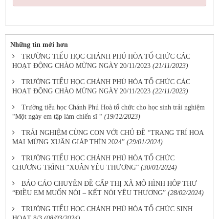
Những tin mới hơn
TRƯỜNG TIỂU HỌC CHÁNH PHÚ HÒA TỔ CHỨC CÁC
HOẠT ĐỘNG CHÀO MỪNG NGÀY 20/11/2023
(21/11/2023)
TRƯỜNG TIỂU HỌC CHÁNH PHÚ HÒA TỔ CHỨC CÁC
HOẠT ĐỘNG CHÀO MỪNG NGÀY 20/11/2023
(22/11/2023)
Trường tiểu học Chánh Phú Hoà tổ chức cho học sinh trải nghiệm
“Một ngày em tập làm chiến sĩ “
(19/12/2023)
TRẢI NGHIỆM CÙNG CON VỚI CHỦ ĐỀ “TRANG TRÍ HOA
MAI MỪNG XUÂN GIÁP THÌN 2024”
(29/01/2024)
TRƯỜNG TIỂU HỌC CHÁNH PHÚ HÒA TỔ CHỨC
CHƯƠNG TRÌNH “XUÂN YÊU THƯƠNG”
(30/01/2024)
BÁO CÁO CHUYÊN ĐỀ CẤP THỊ XÃ MÔ HÌNH HỘP THƯ
“ĐIỀU EM MUỐN NÓI – KẾT NÓI YÊU THƯƠNG”
(28/02/2024)
TRƯỜNG TIỂU HỌC CHÁNH PHÚ HÒA TỔ CHỨC SINH
HOẠT 8/3
(08/03/2024)