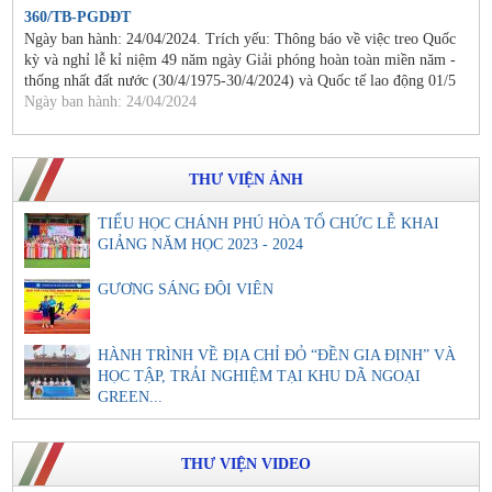
360/TB-PGDĐT
Ngày ban hành: 24/04/2024. Trích yếu: Thông báo về việc treo Quốc
kỳ và nghỉ lễ kỉ niệm 49 năm ngày Giải phóng hoàn toàn miền năm -
thống nhất đất nước (30/4/1975-30/4/2024) và Quốc tế lao động 01/5
Ngày ban hành: 24/04/2024
THƯ VIỆN ẢNH
TIỂU HỌC CHÁNH PHÚ HÒA TỔ CHỨC LỄ KHAI
GIẢNG NĂM HỌC 2023 - 2024
GƯƠNG SÁNG ĐỘI VIÊN
HÀNH TRÌNH VỀ ĐỊA CHỈ ĐỎ “ĐỀN GIA ĐỊNH” VÀ
HỌC TẬP, TRẢI NGHIỆM TẠI KHU DÃ NGOẠI
GREEN...
THƯ VIỆN VIDEO