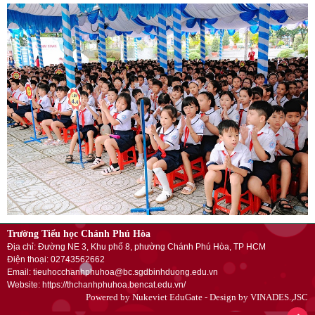
Trường Tiểu học Chánh Phú Hòa
Địa chỉ: Đường NE 3, Khu phố 8, phường Chánh Phú Hòa, TP HCM
Điện thoại: 02743562662
Email: tieuhocchanhphuhoa@bc.sgdbinhduong.edu.vn
Website: https://thchanhphuhoa.bencat.edu.vn/
Powered by
Nukeviet EduGate
- Design by
VINADES.,JSC