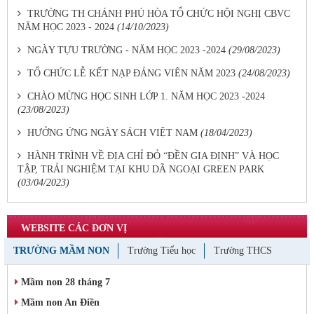
TRƯỜNG TH CHÁNH PHÚ HÒA TỔ CHỨC HỘI NGHỊ CBVC
NĂM HỌC 2023 - 2024
(14/10/2023)
NGÀY TỰU TRƯỜNG - NĂM HỌC 2023 -2024
(29/08/2023)
TỔ CHỨC LỄ KẾT NẠP ĐẢNG VIÊN NĂM 2023
(24/08/2023)
CHÀO MỪNG HỌC SINH LỚP 1. NĂM HỌC 2023 -2024
(23/08/2023)
HƯỞNG ỨNG NGÀY SÁCH VIỆT NAM
(18/04/2023)
HÀNH TRÌNH VỀ ĐỊA CHỈ ĐỎ “ĐỀN GIA ĐỊNH” VÀ HỌC
TẬP, TRẢI NGHIỆM TẠI KHU DÃ NGOẠI GREEN PARK
(03/04/2023)
WEBSITE CÁC ĐƠN VỊ
TRƯỜNG MẦM NON
Trường Tiểu học
Trường THCS
Mầm non 28 tháng 7
Mầm non An Điền