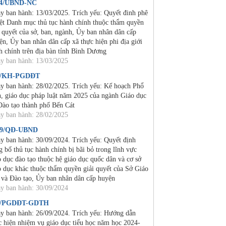
24/UBND-NC
y ban hành: 13/03/2025. Trích yếu: Quyết đinh phê
ệt Danh mục thủ tục hành chính thuộc thẩm quyền
i quyết của sở, ban, ngành, Ủy ban nhân dân cấp
ện, Ủy ban nhân dân cấp xã thực hiện phi địa giới
h chính trên địa bàn tỉnh Bình Dương
y ban hành: 13/03/2025
2/KH-PGDĐT
y ban hành: 28/02/2025. Trích yếu: Kế hoạch Phổ
n, giáo dục pháp luật năm 2025 của ngành Giáo dục
Đào tạo thành phố Bến Cát
y ban hành: 28/02/2025
19/QĐ-UBND
y ban hành: 30/09/2024. Trích yếu: Quyết định
g bố thủ tục hành chính bị bãi bỏ trong lĩnh vực
o dục đào tạo thuộc hệ giáo dục quốc dân và cơ sở
o dục khác thuộc thẩm quyền giải quyết của Sở Giáo
 và Đào tạo, Ủy ban nhân dân cấp huyện
y ban hành: 30/09/2024
4/PGDĐT-GDTH
y ban hành: 26/09/2024. Trích yếu: Hướng dẫn
c hiện nhiệm vụ giáo dục tiểu học năm học 2024-