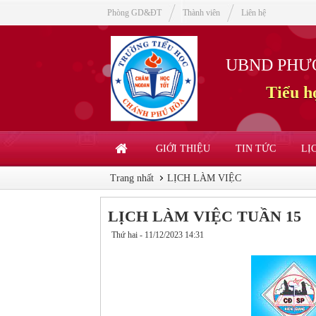
Phòng GD&ĐT
Thành viên
Liên hệ
UBND PHƯ
Tiểu 
GIỚI THIỆU
TIN TỨC
LỊ
Trang nhất
LỊCH LÀM VIỆC
LỊCH LÀM VIỆC TUẦN 15
Thứ hai - 11/12/2023 14:31