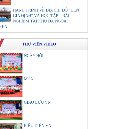
HÀNH TRÌNH VỀ ĐỊA CHỈ ĐỎ “ĐỀN
GIA ĐỊNH” VÀ HỌC TẬP, TRẢI
NGHIỆM TẠI KHU DÃ NGOẠI
EEN...
THƯ VIỆN VIDEO
NGÀY HỘI
MUA
GIAO LƯU VN
BIỂU DIỄN VN