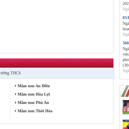
202
Ngà
83
Ngà
hoạ
Ngà
36
Ngà
việ
phó
(30
Ngà
rường THCS
Mầm non An Điền
Mầm non Hòa Lợi
Mầm non Phú An
Mầm non Thới Hòa