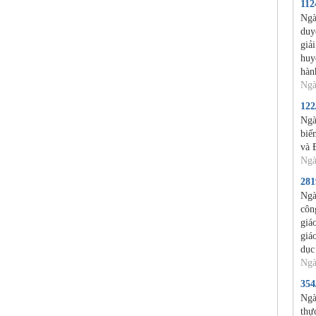
11
Ngà
duy
giả
huy
hàn
Ngà
12
Ngà
biế
và 
Ngà
28
Ngà
côn
giá
giá
dục
Ngà
35
Ngà
thự