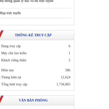
Hệ thống quản lý học và thi trực tuyến
Họp trực tuyến
THỐNG KÊ TRUY CẬP
Đang truy cập
6
Máy chủ tìm kiếm
1
Khách viếng thăm
5
Hôm nay
586
Tháng hiện tại
12,624
Tổng lượt truy cập
1,734,865
VĂN BẢN PHÒNG