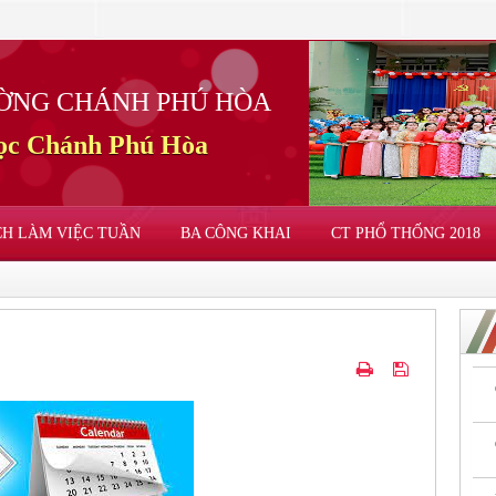
ỜNG CHÁNH PHÚ HÒA
học Chánh Phú Hòa
CH LÀM VIỆC TUẦN
BA CÔNG KHAI
CT PHỔ THỐNG 2018