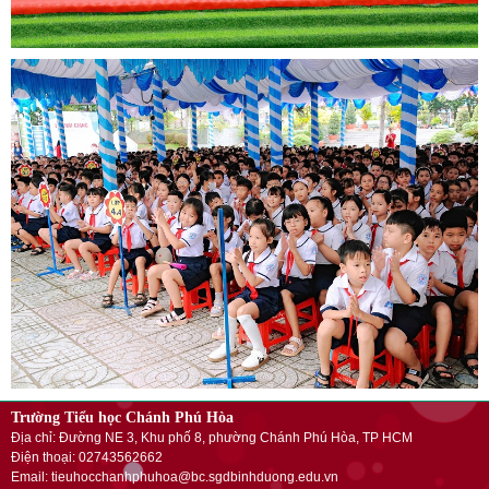
Trường Tiểu học Chánh Phú Hòa
Địa chỉ: Đường NE 3, Khu phố 8, phường Chánh Phú Hòa, TP HCM
Điện thoại: 02743562662
Email: tieuhocchanhphuhoa@bc.sgdbinhduong.edu.vn