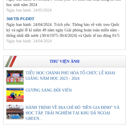
học sinh năm 2024
Ngày ban hành: 24/05/2024
360/TB-PGDĐT
Ngày ban hành: 24/04/2024. Trích yếu: Thông báo về việc treo Quốc
kỳ và nghỉ lễ kỉ niệm 49 năm ngày Giải phóng hoàn toàn miền năm -
thống nhất đất nước (30/4/1975-30/4/2024) và Quốc tế lao động 01/5
Ngày ban hành: 24/04/2024
THƯ VIỆN ẢNH
TIỂU HỌC CHÁNH PHÚ HÒA TỔ CHỨC LỄ KHAI
GIẢNG NĂM HỌC 2023 - 2024
GƯƠNG SÁNG ĐỘI VIÊN
HÀNH TRÌNH VỀ ĐỊA CHỈ ĐỎ “ĐỀN GIA ĐỊNH” VÀ
HỌC TẬP, TRẢI NGHIỆM TẠI KHU DÃ NGOẠI
GREEN...