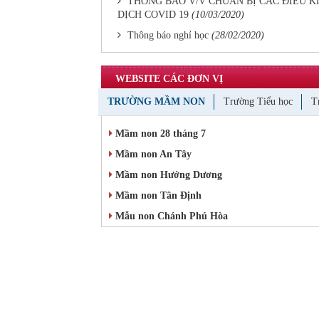
THÔNG BÁO V/V CHUẨN BỊ CÁC ĐIỀU K
DỊCH COVID 19
(10/03/2020)
Thông báo nghỉ học
(28/02/2020)
WEBSITE CÁC ĐƠN VỊ
TRƯỜNG MẦM NON
Trường Tiểu học
T
Mầm non 28 tháng 7
Mầm non An Tây
Mầm non Hướng Dương
Mầm non Tân Định
Mẫu non Chánh Phú Hòa