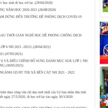
học sinh đi học trở lại.
(29/04/2020)
NG NĂM HỌC 2020-2021
(26/08/2020)
TẠM DỪNG ĐẾN TRƯỜNG ĐỀ PHÒNG DỊCH COVID-19
SAU THỜI GIAN NGHỈ HỌC ĐỀ PHÒNG CHỐNG DỊCH
P 6 NH 2021 -20221
(28/04/2021)
021
(07/05/2021)
 6 VÀ ĐIỀU CHỈNH BỔ SUNG DANH MỤC SGK LỚP 1 NH
ƠNG
(30/05/2021)
ÀNH GD ĐT THỊ XÃ BẾN CÁT NH 2021 - 2022
n theo công văn chỉ đạo mới nhất của Uỷ ban nhân dân tỉnh
ết ngày 27/3/2020, đi học trở lại vào ngày 30/3/2020.