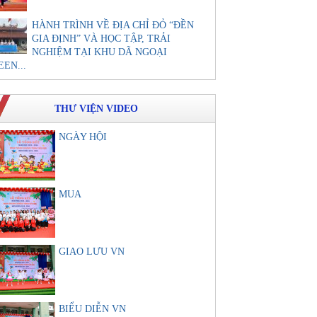
HÀNH TRÌNH VỀ ĐỊA CHỈ ĐỎ “ĐỀN
GIA ĐỊNH” VÀ HỌC TẬP, TRẢI
NGHIỆM TẠI KHU DÃ NGOẠI
EEN...
THƯ VIỆN VIDEO
NGÀY HỘI
MUA
GIAO LƯU VN
BIỂU DIỄN VN