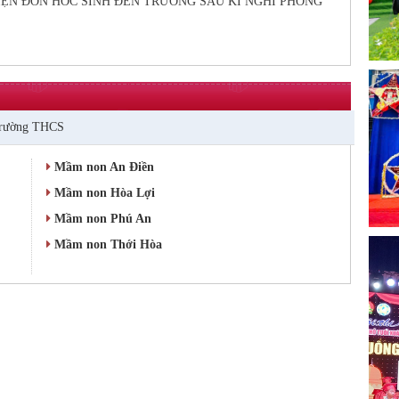
IỆN ĐÓN HÓC SINH ĐẾN TRƯỜNG SAU KÌ NGHỈ PHÒNG
rường THCS
Mầm non An Điền
Mầm non Hòa Lợi
Mầm non Phú An
Mầm non Thới Hòa