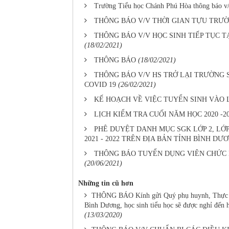
Trường Tiểu học Chánh Phú Hòa thông báo v/v 
THÔNG BÁO V/V THỜI GIAN TỰU TRƯỜ
THÔNG BÁO V/V HỌC SINH TIẾP TỤC 
(18/02/2021)
THÔNG BÁO
(18/02/2021)
THÔNG BÁO V/V HS TRỞ LẠI TRƯỜNG 
COVID 19
(26/02/2021)
KẾ HOẠCH VỀ VIỆC TUYỂN SINH VÀO LỚ
LỊCH KIỂM TRA CUỐI NĂM HỌC 2020 -2
PHÊ DUYỆT DANH MỤC SGK LỚP 2, LỚP
2021 - 2022 TRÊN ĐỊA BẢN TỈNH BÌNH DƯ
THÔNG BÁO TUYỂN DỤNG VIÊN CHỨC NG
(20/06/2021)
Những tin cũ hơn
THÔNG BÁO Kính gửi Quý phụ huynh, Thực hiệ
Bình Dương, học sinh tiểu học sẽ được nghỉ đến h
(13/03/2020)