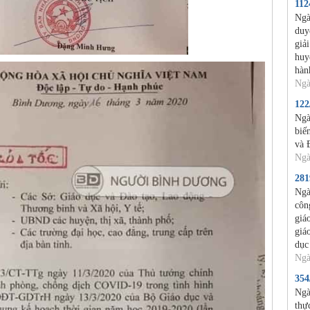
11
Ngà
duy
giả
huy
hàn
Ngà
12
Ngà
biế
và 
Ngà
28
Ngà
côn
giá
giá
dục
Ngà
35
Ngà
thự