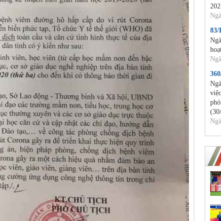
202
Ngà
83
Ngà
hoạ
Ngà
36
Ngà
việ
phó
(30
Ngà