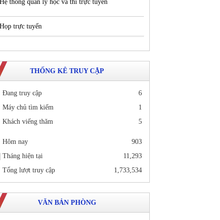
Hệ thống quản lý học và thi trực tuyến
Họp trực tuyến
THỐNG KÊ TRUY CẬP
Đang truy cập
6
Máy chủ tìm kiếm
1
Khách viếng thăm
5
Hôm nay
903
Tháng hiện tại
11,293
Tổng lượt truy cập
1,733,534
VĂN BẢN PHÒNG