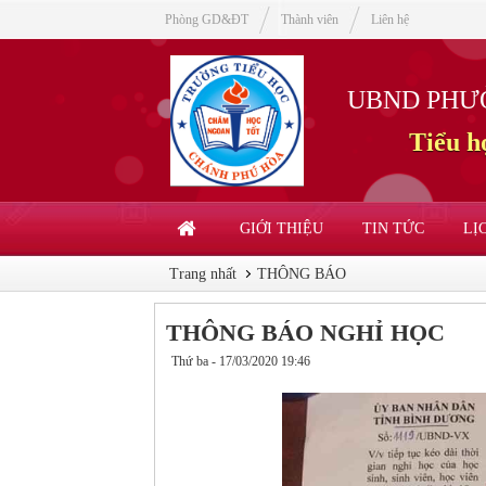
Phòng GD&ĐT
Thành viên
Liên hệ
UBND PHƯ
Tiểu 
GIỚI THIỆU
TIN TỨC
LỊ
Trang nhất
THÔNG BÁO
THÔNG BÁO NGHỈ HỌC
Thứ ba - 17/03/2020 19:46