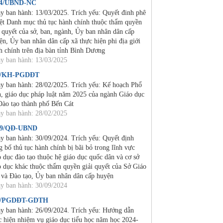
24/UBND-NC
y ban hành: 13/03/2025. Trích yếu: Quyết đinh phê
ệt Danh mục thủ tục hành chính thuộc thẩm quyền
i quyết của sở, ban, ngành, Ủy ban nhân dân cấp
ện, Ủy ban nhân dân cấp xã thực hiện phi địa giới
h chính trên địa bàn tỉnh Bình Dương
y ban hành: 13/03/2025
2/KH-PGDĐT
y ban hành: 28/02/2025. Trích yếu: Kế hoạch Phổ
n, giáo dục pháp luật năm 2025 của ngành Giáo dục
Đào tạo thành phố Bến Cát
y ban hành: 28/02/2025
19/QĐ-UBND
y ban hành: 30/09/2024. Trích yếu: Quyết định
g bố thủ tục hành chính bị bãi bỏ trong lĩnh vực
o dục đào tạo thuộc hệ giáo dục quốc dân và cơ sở
o dục khác thuộc thẩm quyền giải quyết của Sở Giáo
 và Đào tạo, Ủy ban nhân dân cấp huyện
y ban hành: 30/09/2024
4/PGDĐT-GDTH
y ban hành: 26/09/2024. Trích yếu: Hướng dẫn
c hiện nhiệm vụ giáo dục tiểu học năm học 2024-