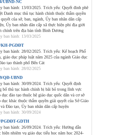
24/UBND-NC
y ban hành: 13/03/2025. Trích yếu: Quyết đinh phê
ệt Danh mục thủ tục hành chính thuộc thẩm quyền
i quyết của sở, ban, ngành, Ủy ban nhân dân cấp
ện, Ủy ban nhân dân cấp xã thực hiện phi địa giới
h chính trên địa bàn tỉnh Bình Dương
y ban hành: 13/03/2025
2/KH-PGDĐT
y ban hành: 28/02/2025. Trích yếu: Kế hoạch Phổ
n, giáo dục pháp luật năm 2025 của ngành Giáo dục
Đào tạo thành phố Bến Cát
y ban hành: 28/02/2025
19/QĐ-UBND
y ban hành: 30/09/2024. Trích yếu: Quyết định
g bố thủ tục hành chính bị bãi bỏ trong lĩnh vực
o dục đào tạo thuộc hệ giáo dục quốc dân và cơ sở
o dục khác thuộc thẩm quyền giải quyết của Sở Giáo
 và Đào tạo, Ủy ban nhân dân cấp huyện
y ban hành: 30/09/2024
4/PGDĐT-GDTH
y ban hành: 26/09/2024. Trích yếu: Hướng dẫn
c hiện nhiệm vụ giáo dục tiểu học năm học 2024-