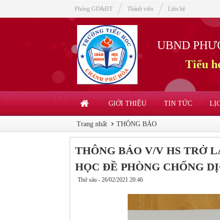
Phòng GD&ĐT
Thành viên
Liên hệ
UBND PHƯ
Tiểu 
GIỚI THIỆU
TIN TỨC
LỊ
Trang nhất
THÔNG BÁO
THÔNG BÁO V/V HS TRỞ L
HỌC ĐỀ PHÒNG CHỐNG DỊ
Thứ sáu - 26/02/2021 20:46