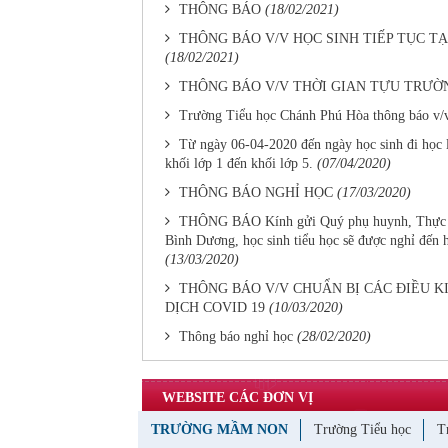
THÔNG BÁO
(18/02/2021)
THÔNG BÁO V/V HỌC SINH TIẾP TỤC T
(18/02/2021)
THÔNG BÁO V/V THỜI GIAN TỰU TRƯỜN
Trường Tiểu học Chánh Phú Hòa thông báo v/v h
Từ ngày 06-04-2020 đến ngày học sinh đi học l
khối lớp 1 đến khối lớp 5.
(07/04/2020)
THÔNG BÁO NGHỈ HỌC
(17/03/2020)
THÔNG BÁO Kính gửi Quý phụ huynh, Thực hiệ
Bình Dương, học sinh tiểu học sẽ được nghỉ đến h
(13/03/2020)
THÔNG BÁO V/V CHUẨN BỊ CÁC ĐIỀU K
DỊCH COVID 19
(10/03/2020)
Thông báo nghỉ học
(28/02/2020)
WEBSITE CÁC ĐƠN VỊ
TRƯỜNG MẦM NON
Trường Tiểu học
T