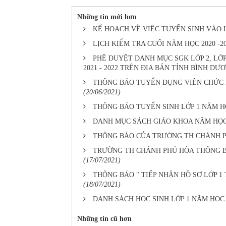
Những tin mới hơn
KẾ HOẠCH VỀ VIỆC TUYỂN SINH VÀO LỚ
LỊCH KIỂM TRA CUỐI NĂM HỌC 2020 -2
PHÊ DUYỆT DANH MỤC SGK LỚP 2, LỚP
2021 - 2022 TRÊN ĐỊA BẢN TỈNH BÌNH DƯ
THÔNG BÁO TUYỂN DỤNG VIÊN CHỨC NG
(20/06/2021)
THÔNG BÁO TUYỂN SINH LỚP 1 NĂM HỌC
DANH MỤC SÁCH GIÁO KHOA NĂM HỌC L
THÔNG BÁO CỦA TRƯỜNG TH CHÁNH 
TRƯỜNG TH CHÁNH PHÚ HÒA THÔNG BÁ
(17/07/2021)
THÔNG BÁO " TIẾP NHẬN HỒ SƠ LỚP 1
(18/07/2021)
DANH SÁCH HỌC SINH LỚP 1 NĂM HỌC 2
Những tin cũ hơn