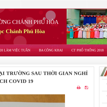
ỜNG CHÁNH PHÚ HÒA
học Chánh Phú Hòa
CH LÀM VIỆC TUẦN
BA CÔNG KHAI
CT PHỔ THỐNG 2018
ẠI TRƯỜNG SAU THỜI GIAN NGHỈ
CH COVID 19