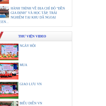
HÀNH TRÌNH VỀ ĐỊA CHỈ ĐỎ “ĐỀN
GIA ĐỊNH” VÀ HỌC TẬP, TRẢI
NGHIỆM TẠI KHU DÃ NGOẠI
EEN...
THƯ VIỆN VIDEO
NGÀY HỘI
MUA
GIAO LƯU VN
BIỂU DIỄN VN