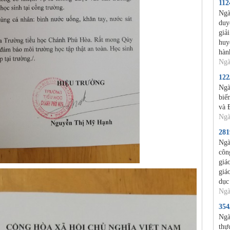
11
Ngà
duy
giả
huy
hàn
Ngà
12
Ngà
biế
và 
Ngà
28
Ngà
côn
giá
giá
dục
Ngà
35
Ngà
thự