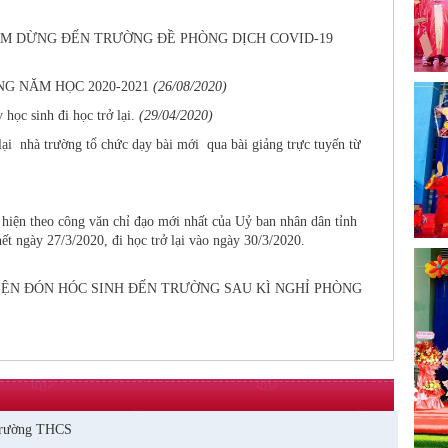
ẠM DỪNG ĐẾN TRƯỜNG ĐỀ PHÒNG DỊCH COVID-19
G NĂM HỌC 2020-2021
(26/08/2020)
ọc sinh đi học trở lại.
(29/04/2020)
ại nhà trường tổ chức dạy bài mới qua bài giảng trực tuyến từ
n theo công văn chỉ đạo mới nhất của Uỷ ban nhân dân tỉnh
ết ngày 27/3/2020, đi học trở lại vào ngày 30/3/2020.
IỆN ĐÓN HÓC SINH ĐẾN TRƯỜNG SAU KÌ NGHỈ PHÒNG
rường THCS