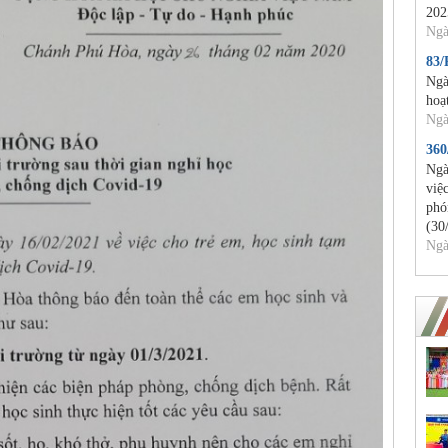
202
Ngà
83
Ngà
hoạ
Ngà
36
Ngà
việ
phó
(30
Ngà