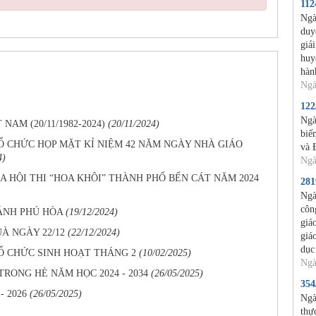
11
Ngà
duy
giả
huy
hàn
Ngà
12
Ngà
AM (20/11/1982-2024)
(20/11/2024)
biế
 CHỨC HỌP MẶT KỈ NIỆM 42 NĂM NGÀY NHÀ GIÁO
và 
4)
Ngà
 HỘI THI “HOA KHÔI” THÀNH PHỐ BẾN CÁT NĂM 2024
28
Ngà
côn
ÁNH PHÚ HÒA
(19/12/2024)
giá
À NGÀY 22/12
(22/12/2024)
giá
dục
Ổ CHỨC SINH HOẠT THÁNG 2
(10/02/2025)
Ngà
TRONG HÈ NĂM HỌC 2024 - 2034
(26/05/2025)
35
- 2026
(26/05/2025)
Ngà
thự