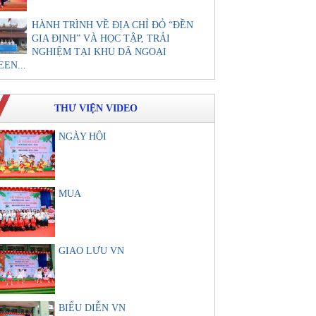
HÀNH TRÌNH VỀ ĐỊA CHỈ ĐỎ “ĐỀN
GIA ĐỊNH” VÀ HỌC TẬP, TRẢI
NGHIỆM TẠI KHU DÃ NGOẠI
EEN...
THƯ VIỆN VIDEO
NGÀY HỘI
MUA
GIAO LƯU VN
BIỂU DIỄN VN