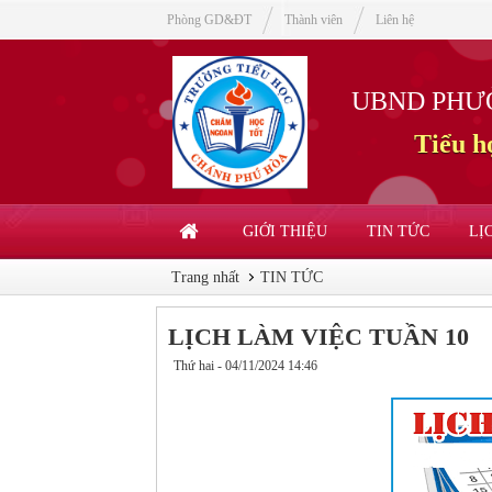
Phòng GD&ĐT
Thành viên
Liên hệ
UBND PHƯ
Tiểu 
GIỚI THIỆU
TIN TỨC
LỊ
Trang nhất
TIN TỨC
LỊCH LÀM VIỆC TUẦN 10
Thứ hai - 04/11/2024 14:46