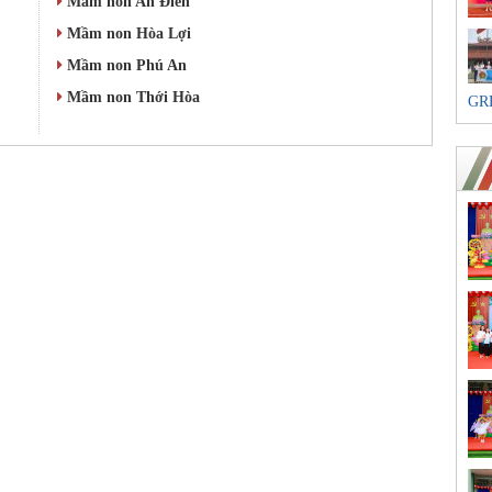
Mầm non An Điền
Mầm non Hòa Lợi
Mầm non Phú An
Mầm non Thới Hòa
GR