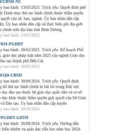
24/UBND-NC
y ban hành: 13/03/2025. Trích yếu: Quyết đinh phê
ệt Danh mục thủ tục hành chính thuộc thẩm quyền
i quyết của sở, ban, ngành, Ủy ban nhân dân cấp
ện, Ủy ban nhân dân cấp xã thực hiện phi địa giới
h chính trên địa bàn tỉnh Bình Dương
y ban hành: 13/03/2025
2/KH-PGDĐT
y ban hành: 28/02/2025. Trích yếu: Kế hoạch Phổ
n, giáo dục pháp luật năm 2025 của ngành Giáo dục
Đào tạo thành phố Bến Cát
y ban hành: 28/02/2025
19/QĐ-UBND
y ban hành: 30/09/2024. Trích yếu: Quyết định
g bố thủ tục hành chính bị bãi bỏ trong lĩnh vực
o dục đào tạo thuộc hệ giáo dục quốc dân và cơ sở
o dục khác thuộc thẩm quyền giải quyết của Sở Giáo
 và Đào tạo, Ủy ban nhân dân cấp huyện
y ban hành: 30/09/2024
4/PGDĐT-GDTH
y ban hành: 26/09/2024. Trích yếu: Hướng dẫn
c hiện nhiệm vụ giáo dục tiểu học năm học 2024-