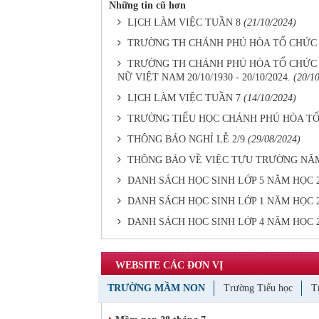
Những tin cũ hơn
LỊCH LÀM VIỆC TUẦN 8
(21/10/2024)
TRƯỜNG TH CHÁNH PHÚ HÒA TỔ CHỨC
TRƯỜNG TH CHÁNH PHÚ HÒA TỔ CHỨC K
NỮ VIỆT NAM 20/10/1930 - 20/10/2024.
(20/1
LỊCH LÀM VIỆC TUẦN 7
(14/10/2024)
TRƯỜNG TIỂU HỌC CHÁNH PHÚ HÒA TỔ 
THÔNG BÁO NGHỈ LỄ 2/9
(29/08/2024)
THÔNG BÁO VỀ VIỆC TỰU TRƯỜNG NĂM 
DANH SÁCH HỌC SINH LỚP 5 NĂM HỌC 20
DANH SÁCH HỌC SINH LỚP 1 NĂM HỌC 20
DANH SÁCH HỌC SINH LỚP 4 NĂM HỌC 20
WEBSITE CÁC ĐƠN VỊ
TRƯỜNG MẦM NON
Trường Tiểu học
T