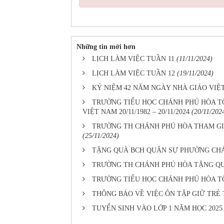
Những tin mới hơn
LỊCH LÀM VIỆC TUẦN 11
(11/11/2024)
LỊCH LÀM VIỆC TUẦN 12
(19/11/2024)
KỶ NIỆM 42 NĂM NGÀY NHÀ GIÁO VIỆT N
TRƯỜNG TIỂU HỌC CHÁNH PHÚ HÒA TỔ
VIỆT NAM 20/11/1982 – 20/11/2024
(20/11/202
TRƯỜNG TH CHÁNH PHÚ HÒA THAM GIA
(25/11/2024)
TẶNG QUÀ BCH QUÂN SỰ PHƯỜNG CH
TRƯỜNG TH CHÁNH PHÚ HÒA TẶNG QU
TRƯỜNG TIỂU HỌC CHÁNH PHÚ HÒA T
THÔNG BÁO VỀ VIỆC ÔN TẬP GIỮ TRẺ 
TUYỂN SINH VÀO LỚP 1 NĂM HỌC 2025 