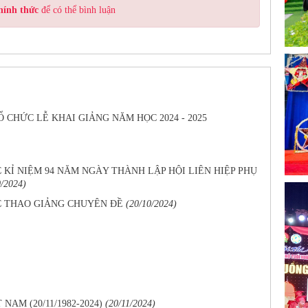
hính thức
để có thể bình luận
CHỨC LỄ KHAI GIẢNG NĂM HỌC 2024 - 2025
KỈ NIỆM 94 NĂM NGÀY THÀNH LẬP HỘI LIÊN HIỆP PHỤ
0/2024)
C THAO GIẢNG CHUYÊN ĐỀ
(20/10/2024)
AM (20/11/1982-2024)
(20/11/2024)