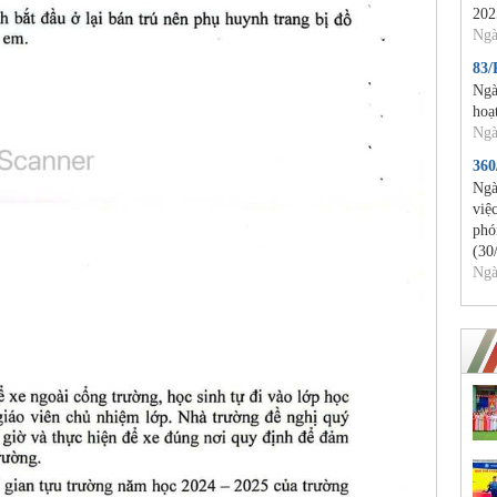
202
Ngà
83
Ngà
hoạ
Ngà
36
Ngà
việ
phó
(30
Ngà