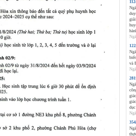
11
Ngà
duy
giả
huy
hàn
Ngà
12
Ngà
biế
và 
Ngà
28
Ngà
côn
giá
giá
dục
Ngà
35
Ngà
thự