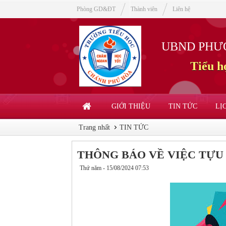
Phòng GD&ĐT
Thành viên
Liên hệ
UBND PHƯ
Tiểu 
GIỚI THIỆU
TIN TỨC
LỊ
Trang nhất
TIN TỨC
THÔNG BÁO VỀ VIỆC TỰU 
Thứ năm - 15/08/2024 07:53