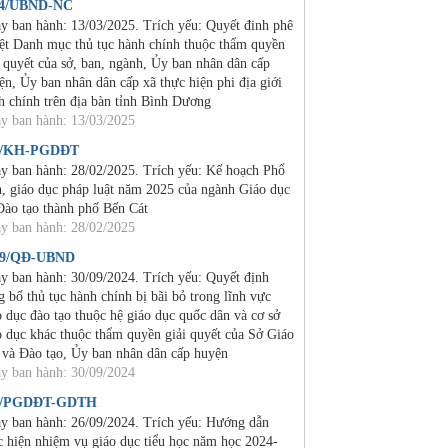
24/UBND-NC
y ban hành: 13/03/2025. Trích yếu: Quyết đinh phê
ệt Danh mục thủ tục hành chính thuộc thẩm quyền
i quyết của sở, ban, ngành, Ủy ban nhân dân cấp
ện, Ủy ban nhân dân cấp xã thực hiện phi địa giới
h chính trên địa bàn tỉnh Bình Dương
y ban hành: 13/03/2025
2/KH-PGDĐT
y ban hành: 28/02/2025. Trích yếu: Kế hoạch Phổ
n, giáo dục pháp luật năm 2025 của ngành Giáo dục
Đào tạo thành phố Bến Cát
y ban hành: 28/02/2025
19/QĐ-UBND
y ban hành: 30/09/2024. Trích yếu: Quyết định
g bố thủ tục hành chính bị bãi bỏ trong lĩnh vực
o dục đào tạo thuộc hệ giáo dục quốc dân và cơ sở
o dục khác thuộc thẩm quyền giải quyết của Sở Giáo
 và Đào tạo, Ủy ban nhân dân cấp huyện
y ban hành: 30/09/2024
4/PGDĐT-GDTH
y ban hành: 26/09/2024. Trích yếu: Hướng dẫn
c hiện nhiệm vụ giáo dục tiểu học năm học 2024-