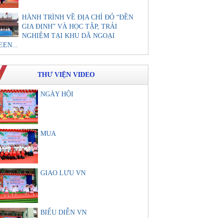
HÀNH TRÌNH VỀ ĐỊA CHỈ ĐỎ “ĐỀN
GIA ĐỊNH” VÀ HỌC TẬP, TRẢI
NGHIỆM TẠI KHU DÃ NGOẠI
EEN...
THƯ VIỆN VIDEO
NGÀY HỘI
MUA
GIAO LƯU VN
BIỂU DIỄN VN