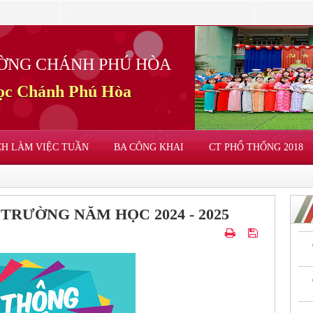
ỜNG CHÁNH PHÚ HÒA
học Chánh Phú Hòa
CH LÀM VIỆC TUẦN
BA CÔNG KHAI
CT PHỔ THỐNG 2018
TRƯỜNG NĂM HỌC 2024 - 2025