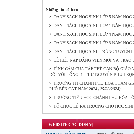
Những tin cũ hơn
DANH SÁCH HỌC SINH LỚP 5 NĂM HỌC 20
DANH SÁCH HỌC SINH LỚP 1 NĂM HỌC 20
DANH SÁCH HỌC SINH LỚP 4 NĂM HỌC 20
DANH SÁCH HỌC SINH LỚP 3 NĂM HỌC 20
DANH SÁCH HỌC SINH TRÚNG TUYỂN LỚP
LỄ KẾT NẠP ĐẢNG VIÊN MỚI VÀ TRAO
TÌNH CẢM CỦA TẬP THỂ CÁN BỘ GIÁO
ĐỐI VỚI TỔNG BÍ THƯ NGUYỄN PHÚ TRỌ
TRƯỜNG TH CHÁNH PHÚ HOÀ THAM GIA 
PHỐ BẾN CÁT NĂM 2024
(25/06/2024)
TRƯỜNG TIỂU HỌC CHÁNH PHÚ HÒA TỔ 
TỔ CHỨC LỄ RA TRƯỜNG CHO HỌC SINH 
WEBSITE CÁC ĐƠN VỊ